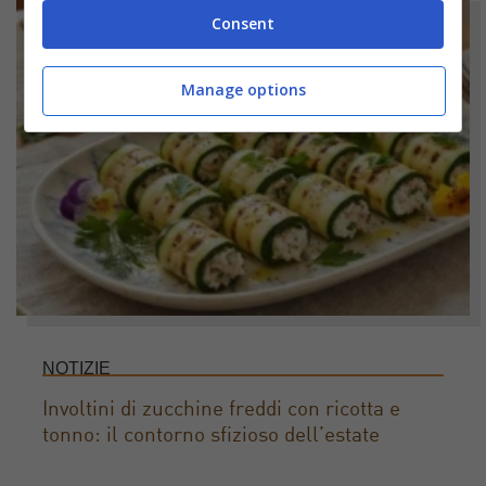
Consent
Manage options
NOTIZIE
Involtini di zucchine freddi con ricotta e
tonno: il contorno sfizioso dell’estate