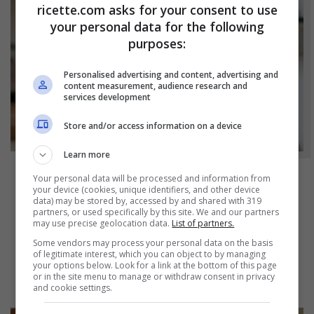
ricette.com asks for your consent to use
your personal data for the following
purposes:
Personalised advertising and content, advertising and
content measurement, audience research and
services development
Store and/or access information on a device
Learn more
Your personal data will be processed and information from
NOTIZIE
your device (cookies, unique identifiers, and other device
data) may be stored by, accessed by and shared with 319
partners, or used specifically by this site. We and our partners
Non buttare mai più il latte scaduto: gli usi
may use precise geolocation data.
List of partners.
alternativi geniali che ti cambieranno la
Some vendors may process your personal data on the basis
giornata
of legitimate interest, which you can object to by managing
your options below. Look for a link at the bottom of this page
or in the site menu to manage or withdraw consent in privacy
and cookie settings.