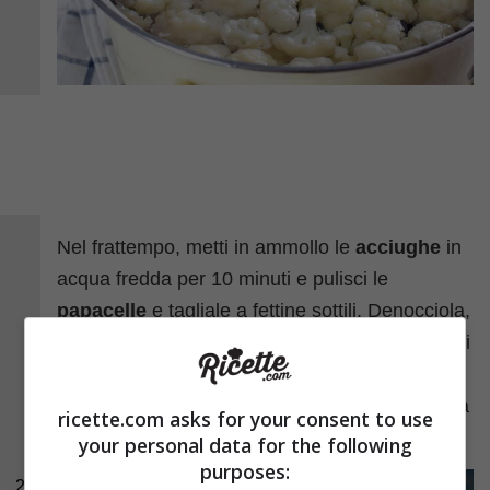
Nel frattempo, metti in ammollo le
acciughe
in
acqua fredda per 10 minuti e pulisci le
papacelle
e tagliale a fettine sottili. Denocciola,
poi, le
olive
e scola la
giardiniera
, tagliando gli
ingredienti più grandi a pezzettini. Riprendi le
acciughe, asciugale, elimina la lisca e tagliale a
ricette.com asks for your consent to use
pezzetti.
your personal data for the following
purposes:
2