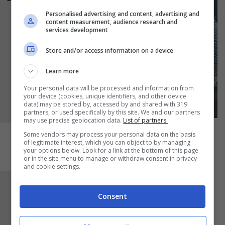
Personalised advertising and content, advertising and
content measurement, audience research and
services development
Store and/or access information on a device
Learn more
Your personal data will be processed and information from
your device (cookies, unique identifiers, and other device
data) may be stored by, accessed by and shared with 319
partners, or used specifically by this site. We and our partners
may use precise geolocation data.
List of partners.
Some vendors may process your personal data on the basis
of legitimate interest, which you can object to by managing
your options below. Look for a link at the bottom of this page
or in the site menu to manage or withdraw consent in privacy
and cookie settings.
A questo punto, versa il
cavolfiore
in una
Consent
scodella, aggiungi le papacelle, la giardiniera
scolata, le olive denocciolate, le acciughe e i