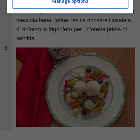
Manage options
capperi
dissalati e condisci tutto con
olio
extravergine d’oliva
e
aceto
. Regola di
sale
e
mescola bene. Infine, lasica riposare l’insalata
di rinforzo in frigorifero per un’oretta prima di
servirla.
3