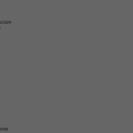
sciare
a
ente