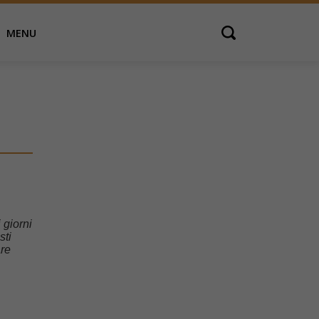
MENU
Open search
 giorni
sti
are