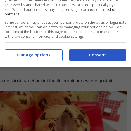
(cookies, unique identifiers, and other device data) may be stored by,
accessed by and shared with 319 partners, or used specifically by this
site. We and our partners may use precise geolocation data.
List of
partners.
Some vendors may process your personal data on the basis of legitimate
interest, which you can object to by managing your options below. Look
for a link at the bottom of this page or in the site menu to manage or
withdraw consent in privacy and cookie settings.
Manage options
Consent
 deliziosi panettoncini farciti, pronti per essere gustati: