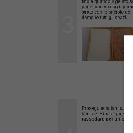
fino a quando il gelato s
panettoncino con il prim
strato con le briciole d
3
riempire tutti gli spazi.
Proseguite la farcitura c
briciole. Ripete questa o
rassodare per un paio 