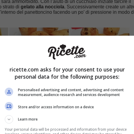
i sarà ammorbidito. Con l’aiuto di un cucchiaio iniziate farcire il
o strato di
gelato alla nocciola
. Successivamente create un altr
ell’interno del panettoncino facendo un po’ di pressione in modo 
ricette.com asks for your consent to use your
personal data for the following purposes:
Personalised advertising and content, advertising and content
measurement, audience research and services development
Store and/or access information on a device
on il
gelato alla panna
e chiudete il panettoncino nuovamente c
perazione per tutti i panettoncini.
Lasciate riposare in freezer 
Learn more
d’ore
e servite su un piatto da portata decorato a vostro piacere
Your personal data will be processed and information from your device