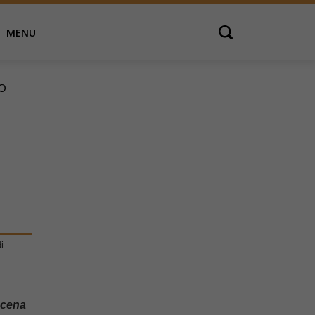
MENU
Open search
TO
i
 cena