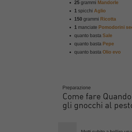
25
grammi
Mandorle
1
spicchi
Aglio
150
grammi
Ricotta
1
manciate
Pomodorini se
quanto basta
Sale
quanto basta
Pepe
quanto basta
Olio evo
Preparazione
Come fare Quando h
gli gnocchi al pes
Metti subito a bollire un