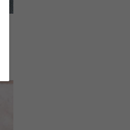
cola
na