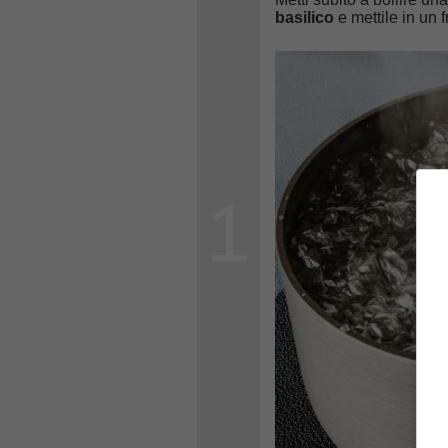
basilico
e mettile in un f
1