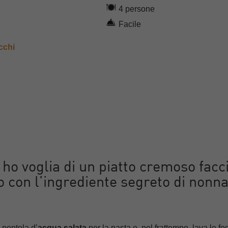
4 persone
Facile
cchi
o voglia di un piatto cremoso facc
to con l’ingrediente segreto di nonn
a pentola d’
acqua salata
per la pasta e, nel frattempo, lava le fog