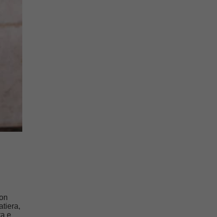
non
atiera,
ta e