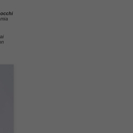
occhi
 mia
ai
on