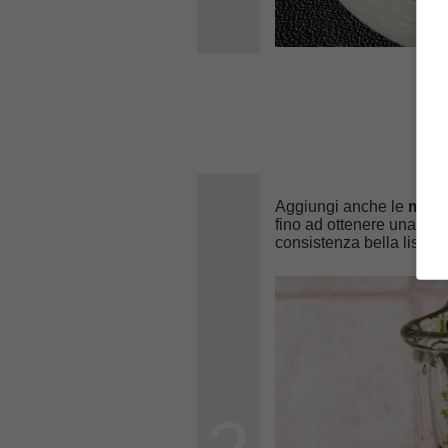
Aggiungi anche le
mand
fino ad ottenere una cre
consistenza bella liscia