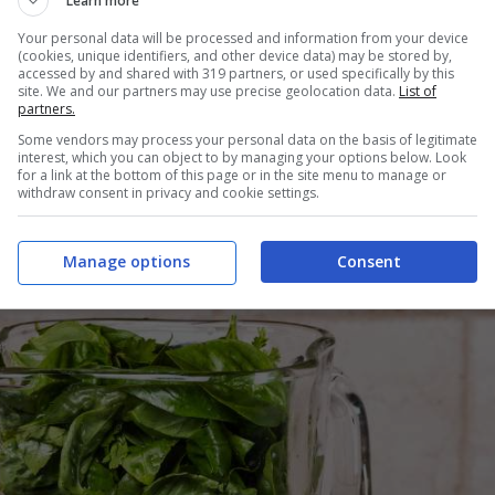
Learn more
Your personal data will be processed and information from your device
(cookies, unique identifiers, and other device data) may be stored by,
accessed by and shared with 319 partners, or used specifically by this
site. We and our partners may use precise geolocation data.
List of
partners.
Some vendors may process your personal data on the basis of legitimate
interest, which you can object to by managing your options below. Look
for a link at the bottom of this page or in the site menu to manage or
withdraw consent in privacy and cookie settings.
orle
sgusciate, un filo d’
olio evo
ed una grattata di
pepe
e mes
ma. Incorpora la
ricotta
e frulla di nuovo, in modo da ricavare u
Manage options
Consent
 e cremosa.