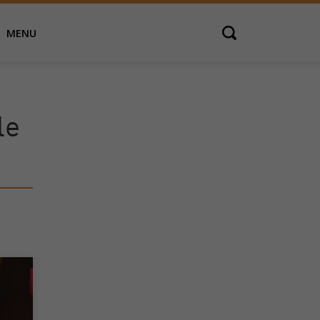
MENU
Open search
le