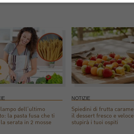
IE
NOTIZIE
lampo dell’ultimo
Spiedini di frutta caramel
o: la pasta fusa che ti
il dessert fresco e veloc
 la serata in 2 mosse
stupirà i tuoi ospiti