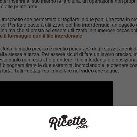
ter inserire al suo interno la farcitura, un’operazione non propr
 è alle prime armi.
trucchetto che permetterà di tagliare in due parti una torta in 
so. Per farlo basterà utilizzare del
filo interdentale
, un oggetto
ina ma che si presta ad essere utilizzato in numerose occasioni,
 il formaggio con il filo interdentale
.
la torta in modo preciso è meglio procurarsi degli stuzzicadenti 
 alla stessa altezza. Per essere sicuri di fare un lavoro preciso, 
esto punto non resta che prendere il filo interdentale e posiziona
 bisognerà tirare le due estremità, incrociandole, e ottenere cos
torta. Tutti i dettagli su come fare nel
video
che segue.