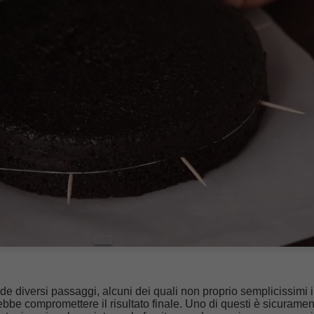
e diversi passaggi, alcuni dei quali non proprio semplicissimi 
be compromettere il risultato finale. Uno di questi è sicuramen