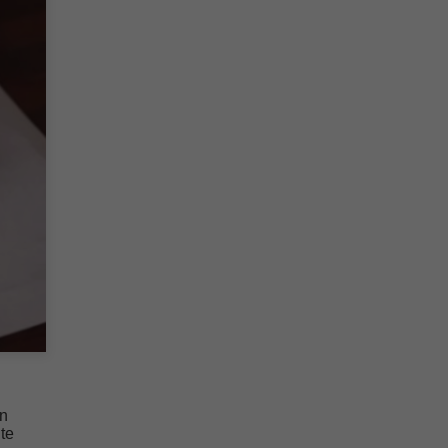
in
te