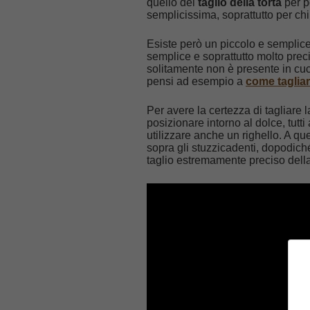
quello del
taglio della torta
per po
semplicissima, soprattutto per chi
Esiste però un piccolo e semplice 
semplice e soprattutto molto preci
solitamente non è presente in cuc
pensi ad esempio a
come tagliare
Per avere la certezza di tagliare 
posizionare intorno al dolce, tutti
utilizzare anche un righello. A qu
sopra gli stuzzicadenti, dopodiché
taglio estremamente preciso della 