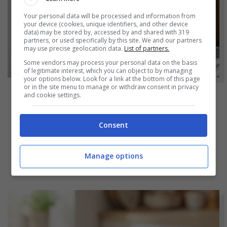
Your personal data will be processed and information from
your device (cookies, unique identifiers, and other device
data) may be stored by, accessed by and shared with 319
partners, or used specifically by this site. We and our partners
may use precise geolocation data.
List of partners.
Some vendors may process your personal data on the basis
of legitimate interest, which you can object to by managing
your options below. Look for a link at the bottom of this page
or in the site menu to manage or withdraw consent in privacy
and cookie settings.
NOTIZIE
Bicchieri opachi dopo la lavastoviglie? Il
Consent
segreto naturale per farli tornare come
nuovi
Manage options