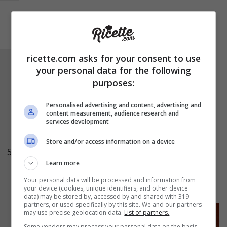
ricette.com asks for your consent to use
Continuate sovrapponendo degli altri pezzi di
your personal data for the following
pan di Spagna al marzapane in modo da
purposes:
rendere la struttura più solida e forte. Riempite
Personalised advertising and content, advertising and
l’involucro di pan di Spagna e marzapane con
content measurement, audience research and
services development
la ricotta precedentemente preparata e
richiudete la superficie con delle altre strisce di
Store and/or access information on a device
pan di Spagna, quindi ponete il tutto
in frigo
5
Learn more
almeno per un paio d’ore
.
Your personal data will be processed and information from
your device (cookies, unique identifiers, and other device
data) may be stored by, accessed by and shared with 319
partners, or used specifically by this site. We and our partners
may use precise geolocation data.
List of partners.
Some vendors may process your personal data on the basis