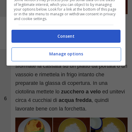
of legitimate interest, which you can object to by managing
your options below. Look for a link at the bottom of this page
or in the site menu to manage or withdraw consent in privacy
and cookie settings.
Consent
Manage options
Trascorso il tempo di riposo in frigorifero,
sformate la cassata su un piatto da portata o un
vassoio e rimettela in frigo intanto che
preparate la glassa di copertura. In una
ciotolina mettete lo
zucchero a velo
ed unitevi
6
circa 4 cucchiai di
acqua fredda
, quindi
lavorate bene con la forchetta.