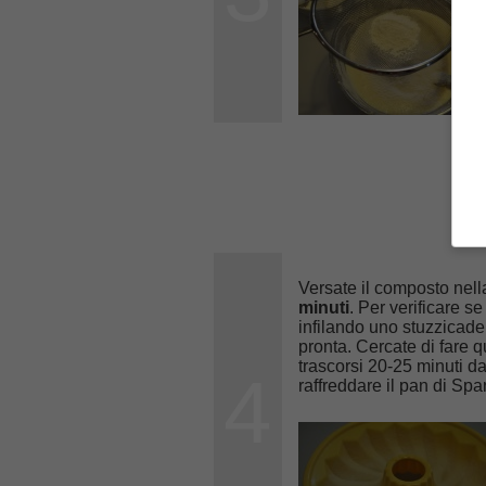
Versate il composto nella
minuti
. Per verificare s
infilando uno stuzzicadent
pronta. Cercate di fare 
trascorsi 20-25 minuti dal
4
raffreddare il pan di Spa