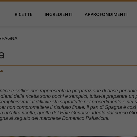
RICETTE
INGREDIENTI
APPROFONDIMENTI
 SPAGNA
a
so
lice e soffice che rappresenta la preparazione di base per dolci 
ienti della ricetta sono pochi e semplici, tuttavia preparare un 
plicissima: il difficile sta soprattutto nel procedimento e nel 
per non compromettere il risultato finale. Il pan di Spagna è così
 un’altra ricetta, quella del Pâte Génoise, ideata dal cuoco
Gio
gna al seguito del marchese Domenico Pallavicini.