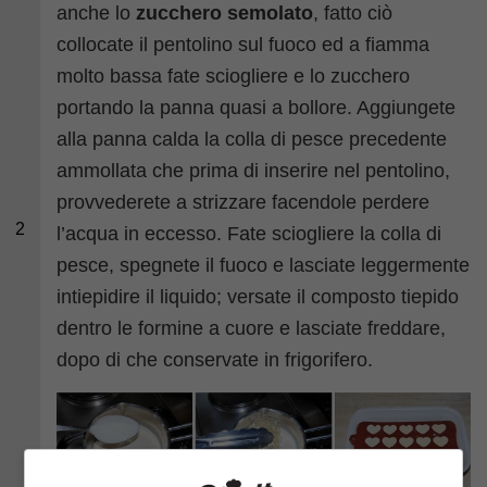
anche lo
zucchero semolato
, fatto ciò
collocate il pentolino sul fuoco ed a fiamma
molto bassa fate sciogliere e lo zucchero
portando la panna quasi a bollore. Aggiungete
alla panna calda la colla di pesce precedente
ammollata che prima di inserire nel pentolino,
provvederete a strizzare facendole perdere
2
l’acqua in eccesso. Fate sciogliere la colla di
pesce, spegnete il fuoco e lasciate leggermente
intiepidire il liquido; versate il composto tiepido
dentro le formine a cuore e lasciate freddare,
dopo di che conservate in frigorifero.