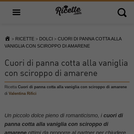
Open main menu
Open 
RICETTE
DOLCI
CUORI DI PANNA COTTA ALLA
>
>
>
VANIGLIA CON SCIROPPO DI AMARENE
Cuori di panna cotta alla vaniglia
con sciroppo di amarene
Ricetta
Cuori di panna cotta alla vaniglia con sciroppo di amarene
di
Valentina Rifici
Un piccolo dolce pieno di romanticismo, i
cuori di
panna cotta alla vaniglia con sciroppo di
amarene
ottimi da proporre al partner per chiudere