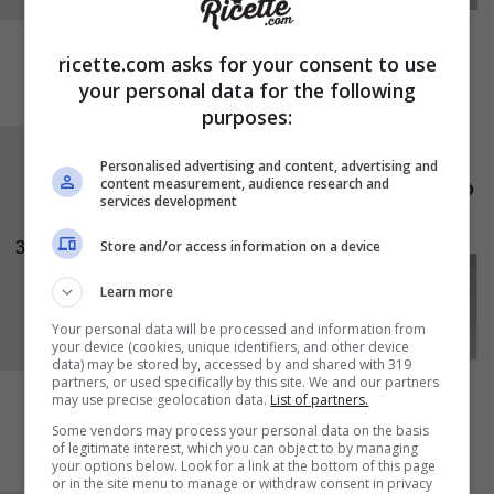
ricette.com asks for your consent to use
your personal data for the following
purposes:
Togliete i cuori di panna dalle formine e
Personalised advertising and content, advertising and
content measurement, audience research and
servitele appoggiandole su un letto di
sciroppo
services development
di amarene
decorandole a piacere.
Store and/or access information on a device
3
Learn more
Your personal data will be processed and information from
your device (cookies, unique identifiers, and other device
data) may be stored by, accessed by and shared with 319
partners, or used specifically by this site. We and our partners
may use precise geolocation data.
List of partners.
Some vendors may process your personal data on the basis
of legitimate interest, which you can object to by managing
your options below. Look for a link at the bottom of this page
or in the site menu to manage or withdraw consent in privacy