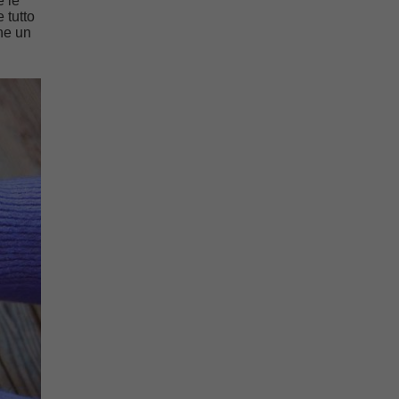
e le
 tutto
ne un