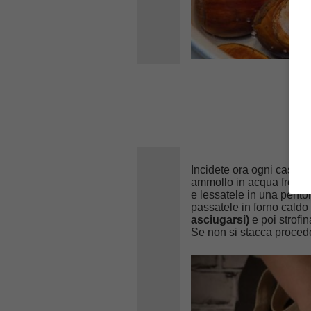
Incidete ora ogni castagn
ammollo in acqua fredd
e lessatele in una pentol
passatele in forno caldo
asciugarsi)
e poi strofi
Se non si stacca procede