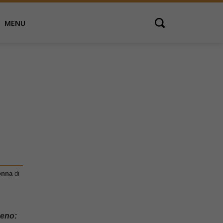
MENU
Open search
,
nonna
di
meno: