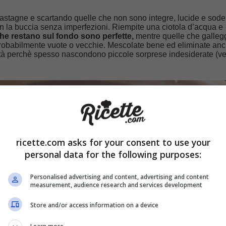
 castagne e scartando quelle che non sono integre, lucide e sode
n la buccia senza imperfezioni. Riempite una ciotola d’acqua e
che restano sul fondo sono perfette,
mentre quelle che galleg
robabilmente vuote o vecchie. Mescolate bene ed eliminate an
tà perchè spesso nascondono piccole sorprese indesiderate (ve
ricette.com asks for your consent to use your
personal data for the following purposes:
Personalised advertising and content, advertising and content
measurement, audience research and services development
Store and/or access information on a device