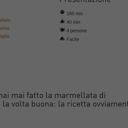
160 min
olato
40 min
anna
4 persone
iglia
Facile
ai mai fatto la marmellata di
 la volta buona: la ricetta ovviamen