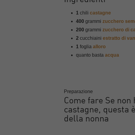
1
chili
castagne
400
grammi
zucchero sem
200
grammi
zucchero di c
2
cucchiaini
estratto di van
1
foglia
alloro
quanto basta
acqua
Preparazione
Come fare Se non h
castagne, questa è
della nonna