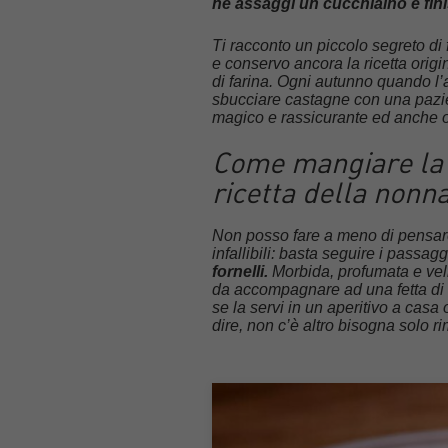
ne assaggi un cucchiaino e finis
Ti racconto un piccolo segreto d
e conservo ancora la ricetta origi
di farina. Ogni autunno quando l’ar
sbucciare castagne con una pazien
magico e rassicurante ed anche og
Come mangiare la 
ricetta della nonna
Non posso fare a meno di pensare
infallibili: basta seguire i passa
fornelli.
Morbida, profumata e vell
da accompagnare ad una fetta di t
se la servi in un aperitivo a casa
dire, non c’è altro bisogna solo 