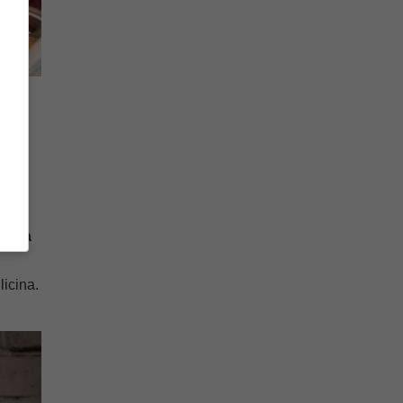
n
terna
licina.