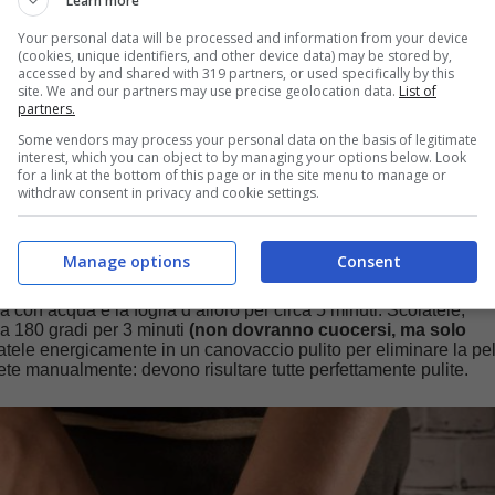
Learn more
Your personal data will be processed and information from your device
(cookies, unique identifiers, and other device data) may be stored by,
accessed by and shared with 319 partners, or used specifically by this
site. We and our partners may use precise geolocation data.
List of
partners.
Some vendors may process your personal data on the basis of legitimate
interest, which you can object to by managing your options below. Look
for a link at the bottom of this page or in the site menu to manage or
withdraw consent in privacy and cookie settings.
Manage options
Consent
a sulla parte bombata con un taglio orizzontale, poi lasciatele i
a per circa mezz’ora. Successivamente
rimuovete la buccia es
a con acqua e la foglia d’alloro per circa 5 minuti. Scolatele,
 a 180 gradi per 3 minuti
(non dovranno cuocersi, ma solo
natele energicamente in un canovaccio pulito per eliminare la pel
te manualmente: devono risultare tutte perfettamente pulite.