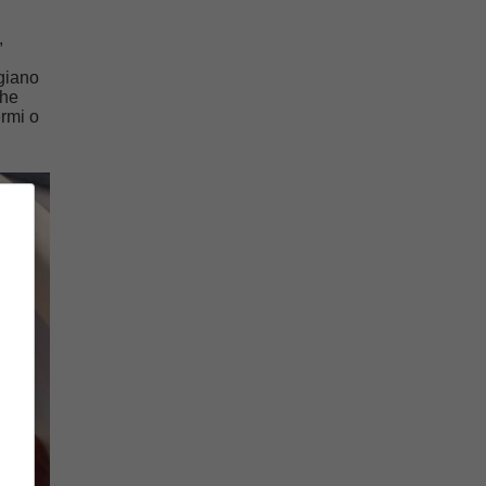
,
giano
che
rmi o