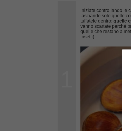
Iniziate controllando le
lasciando solo quelle co
tuffatele dentro:
quelle 
vanno scartate perché p
quelle che restano a me
insetti).
1