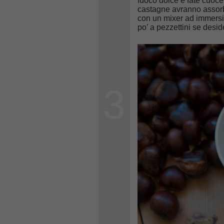
fuoco dolce e fate cuoce
castagne avranno assor
con un mixer ad immersio
po’ a pezzettini se desid
3