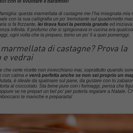
ci con lo svuotare il barattolo!
i famiglia: questa marmellata di castagne me l’ha insegnata mia
nale con la sua calligrafia un po’ tremolante sul quadernetto ma
ia si fa frizzante,
lei tirava fuori la pentola grande
ed iniziava
za infinita. Il profumo che si sprigionava in cucina era qualcos
gi, ogni volta che la preparo, torno un po’ lì a quei pomeriggi.
marmellata di castagne? Prova la
 e vedrai
 che certe ricette non invecchiano mai, soprattutto quando son
ggi con calma e
verrà perfetta anche se non sei proprio un ma
utata, è ideale da spalmare sul pane, da gustare con lo zabaio
orta al cioccolato. Sta bene pure con i formaggi, pensa che fig
 oppure se ne prepari un bel po’ per poterla regalare a Natale. C
rimboccarsi le maniche e prepararla!