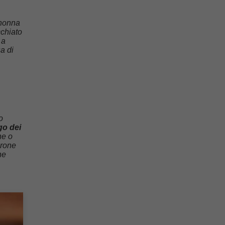
 nonna
cchiato
 a
a di
o
go dei
ne o
urone
he