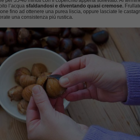
re per 35-40 minuti con il coperchio appena sollevato. Al termin
bito l’acqua
sfaldandosi e diventando quasi cremose.
Frullate
ne fino ad ottenere una purea liscia, oppure lasciate le castag
erate una consistenza più rustica.