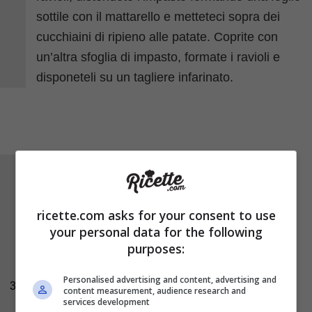
Mettete il
guanciale
in un pentolino con 50
grammi di
burro
e fatelo soffriggere fino a
ricette.com asks for your consent to use
renderlo croccante, verso metà cottura
your personal data for the following
aggiungete anche la
salvia
tagliata a
purposes:
pezzettini. Cuocete per circa 5 minuti i ravioli in
acqua salata e poi conditeli con il guanciale.
Personalised advertising and content, advertising and
3
content measurement, audience research and
services development