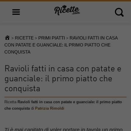
Open main menu
Open 
RICETTE
PRIMI PIATTI
RAVIOLI FATTI IN CASA
>
>
>
CON PATATE E GUANCIALE: IL PRIMO PIATTO CHE
CONQUISTA
Ravioli fatti in casa con patate e
guanciale: il primo piatto che
conquista
Ricetta
Ravioli fatti in casa con patate e guanciale: il primo piatto
che conquista
di
Patrizia Rimoldi
Ti è mai capitato di voler portare in tavola un primo