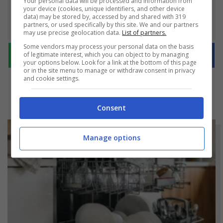
Your personal data will be processed and information from
your device (cookies, unique identifiers, and other device
Condividilo
data) may be stored by, accessed by and shared with 319
partners, or used specifically by this site. We and our partners
may use precise geolocation data.
List of partners.
Some vendors may process your personal data on the basis
of legitimate interest, which you can object to by managing
your options below. Look for a link at the bottom of this page
or in the site menu to manage or withdraw consent in privacy
and cookie settings.
Consent
Manage options