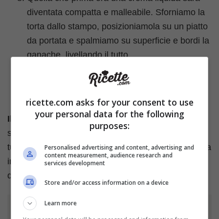
diventata compatta e malleabile. Sforniamo la
torta dallo stampo, posizioniamola su un piatto
da portata e spalmiamo su superficie e bordi la
ganache, livellando il tutto.
La nostra torta diavolina è pronta da
gustare!
ricette.com asks for your consent to use
your personal data for the following
Il consiglio da chef:
la torta si presta ad essere
purposes:
servita subito dopo averla decorata con la ganache,
tuttavia se dovesse rimanere può essere conservata
Personalised advertising and content, advertising and
content measurement, audience research and
in frigorifero, in un contenitore ermetico e in uno
services development
degli scomparti centrali.
Store and/or access information on a device
Learn more
Ti è piaciuto l'articolo?