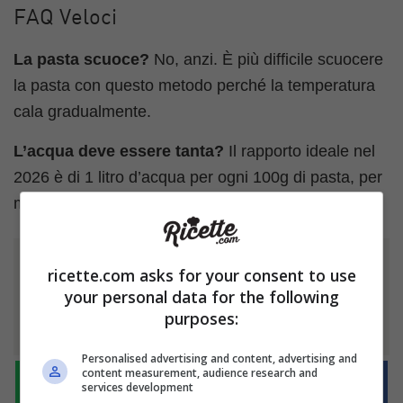
FAQ Veloci
La pasta scuoce?
No, anzi. È più difficile scuocere
la pasta con questo metodo perché la temperatura
cala gradualmente.
L’acqua deve essere tanta?
Il rapporto ideale nel
2026 è di 1 litro d’acqua per ogni 100g di pasta, per
mantenere inerzia termica.
ricette.com asks for your consent to use
Ti è piaciuto l'articolo?
your personal data for the following
Condividilo
purposes:
Personalised advertising and content, advertising and
content measurement, audience research and
services development