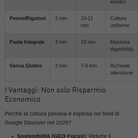
elastici
Penne/Rigatoni
2 min
10-11
Cottura
min
uniforme
Pasta Integrale
3 min
10 min
Massima
digeribilità
Senza Glutine
3 min
7-8 min
Richiede
attenzione
I Vantaggi: Non solo Risparmio
Economico
Perché la cottura passiva è esplosa nei feed di
Google Discover nel 2026?
Sostenibilità (GEO Focus):
Ridurre il