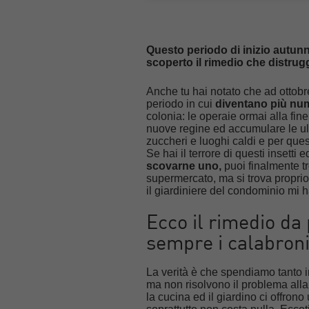
Questo periodo di inizio autun
scoperto il rimedio che distrug
Anche tu hai notato che ad ottob
periodo in cui
diventano più num
colonia: le operaie ormai alla fine
nuove regine ed accumulare le ult
zuccheri e luoghi caldi e per quest
Se hai il terrore di questi insetti 
scovarne uno,
puoi finalmente t
supermercato, ma si trova proprio
il giardiniere del condominio mi ha
Ecco il rimedio da
sempre i calabroni
La verità è che spendiamo tanto i
ma non risolvono il problema alla
la cucina ed il giardino ci offro