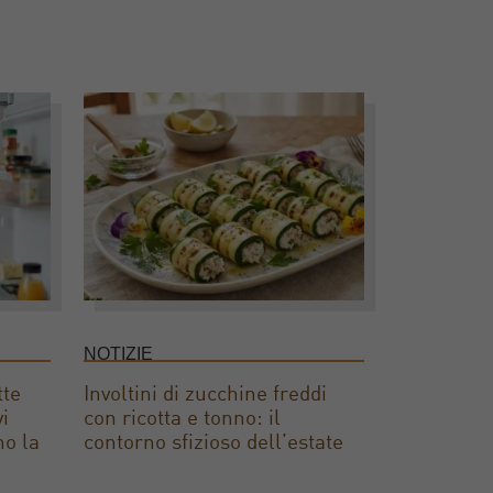
NOTIZIE
tte
Involtini di zucchine freddi
vi
con ricotta e tonno: il
no la
contorno sfizioso dell’estate