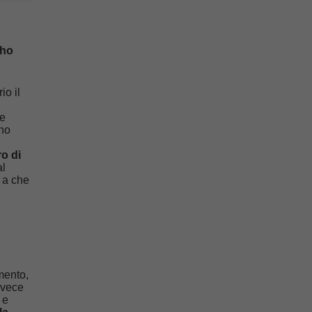
 ho
io il
le
ano
ro di
al
 a che
mento,
nvece
 e