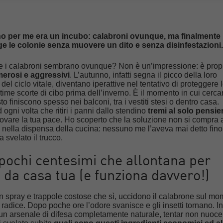
no per me era un incubo: calabroni ovunque, ma finalmente
ge le colonie senza muovere un dito e senza disinfestazioni.
re i calabroni sembrano ovunque? Non è un’impressione: è propr
erosi e aggressivi
. L’autunno, infatti segna il picco della loro
 del ciclo vitale, diventano iperattive nel tentativo di proteggere 
ime scorte di cibo prima dell’inverno. È il momento in cui cerc
o finiscono spesso nei balconi, tra i vestiti stesi o dentro casa.
ed ogni volta che ritiri i panni dallo stendino
tremi al solo pensie
rovare la tua pace. Ho scoperto che la soluzione non si compra 
 nella dispensa della cucina: nessuno me l’aveva mai detto fino
 svelato il trucco.
 pochi centesimi che allontana per
 da casa tua (e funziona davvero!)
n spray e trappole costose che sì, uccidono il calabrone sul mo
 radice. Dopo poche ore l’odore svanisce e gli insetti tornano. I
no un arsenale di difesa completamente naturale, tentar non nuoce