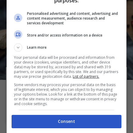
purposes:
Personalised advertising and content, advertising and
content measurement, audience research and
services development
Store and/or access information on a device
Learn more
Your personal data will be processed and information from
your device (cookies, unique identifiers, and other device
data) may be stored by, accessed by and shared with 319
partners, or used specifically by this site. We and our partners
may use precise geolocation data.
List of partners.
Con delle semplici salsicce preparo un
Some vendors may process your personal data on the basis
risotto da 10 e Lode: mezz’ora e ti faccio
of legitimate interest, which you can object to by managing
consolare
your options below. Look for a link at the bottom of this page
or in the site menu to manage or withdraw consent in privacy
and cookie settings.
20 min
35 min
4 persone
Facile
Consent