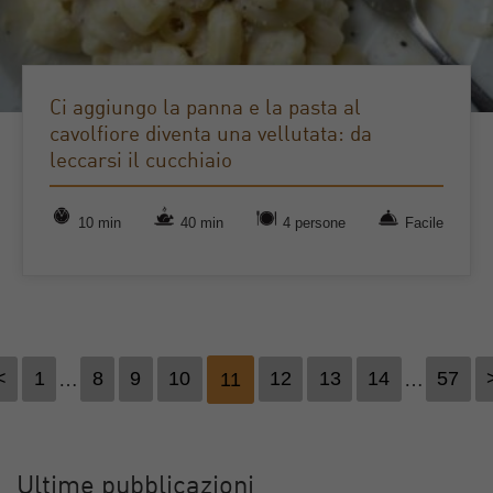
Ci aggiungo la panna e la pasta al
cavolfiore diventa una vellutata: da
leccarsi il cucchiaio
10 min
40 min
4 persone
Facile
<
1
…
8
9
10
11
12
13
14
…
57
Ultime pubblicazioni