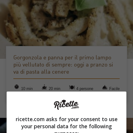
Gorgonzola e panna per il primo lampo
più vellutato di sempre: oggi a pranzo si
va di pasta alla cenere
10 min
20 min
4 persone
Facile
ricette.com asks for your consent to use
your personal data for the following