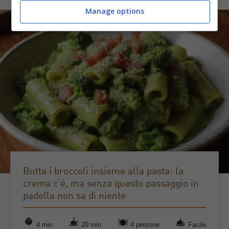
Manage options
Butta i broccoli insieme alla pasta: la
crema c’è, ma senza questo passaggio in
padella non sa di niente
4 min
20 min
4 persone
Facile