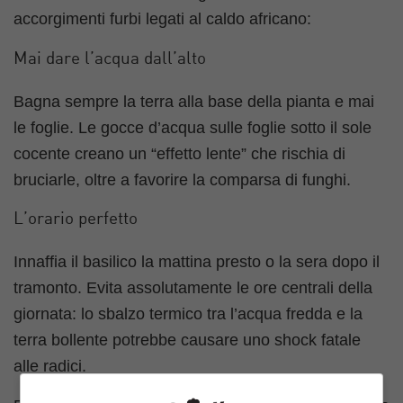
accorgimenti furbi legati al caldo africano:
Mai dare l’acqua dall’alto
Bagna sempre la terra alla base della pianta e mai
le foglie. Le gocce d’acqua sulle foglie sotto il sole
cocente creano un “effetto lente” che rischia di
bruciarle, oltre a favorire la comparsa di funghi.
L’orario perfetto
Innaffia il basilico la mattina presto o la sera dopo il
tramonto. Evita assolutamente le ore centrali della
giornata: lo sbalzo termico tra l’acqua fredda e la
terra bollente potrebbe causare uno shock fatale
alle radici.