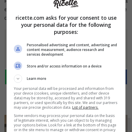
Raccogli le foglie che hai tagliato durante la potatura
e usale subito per un sugo fresco: sono le più ricche
ricette.com asks for your consent to use
di oli essenziali e profumatissime!
your personal data for the following
purposes:
Ti è piaciuto l'articolo?
Personalised advertising and content, advertising and
content measurement, audience research and
Condividilo
services development
Store and/or access information on a device
Learn more
Your personal data will be processed and information from
your device (cookies, unique identifiers, and other device
data) may be stored by, accessed by and shared with 319
partners, or used specifically by this site. We and our partners
may use precise geolocation data.
List of partners.
Some vendors may process your personal data on the basis
of legitimate interest, which you can object to by managing
your options below. Look for a link at the bottom of this page
or in the site menu to manage or withdraw consent in privacy