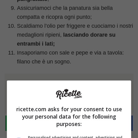
Assicuriamoci che la panatura sia bella
compatta e ricopra ogni punto;
Scaldiamo l’olio per friggere e cuociamo i nostri
medaglioni ripieni,
lasciando dorare su
entrambi i lati;
Insaporiamo con sale e pepe e via a tavola:
filano che è un sogno.
Ti è piaciuto l'articolo?
Condividilo
ricette.com asks for your consent to use
your personal data for the following
purposes:
Personalised advertising and content, advertising and