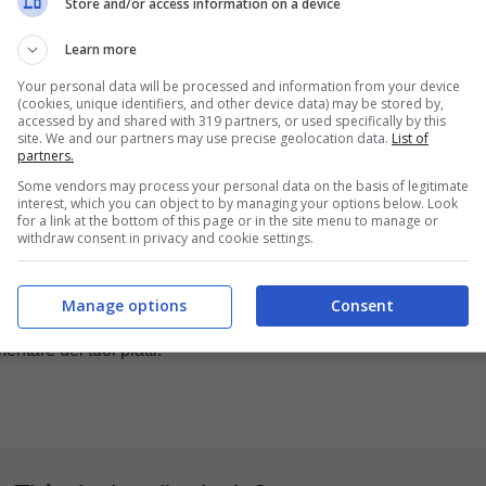
mie vecchie pentole Ikea contengono PFAS?
Store and/or access information on a device
iminazione dei
PFAS
già da diversi anni. Se hai acquistato pento
Learn more
uillo. Per i vecchi modelli, controlla l’etichetta o il fondo della
come “PFOA-free” o “PTFE-free” indica l’assenza delle principali
Your personal data will be processed and information from your device
(cookies, unique identifiers, and other device data) may be stored by,
accessed by and shared with 319 partners, or used specifically by this
site. We and our partners may use precise geolocation data.
List of
iori per una cucina senza PFAS?
partners.
teriali più sicuri in assoluto sono l’
acciaio inox
, la
ghisa pre-
Some vendors may process your personal data on the basis of legitimate
interest, which you can object to by managing your options below. Look
r quanto riguarda l’antiaderente, opta per le
pentole con rivest
for a link at the bottom of this page or in the site menu to manage or
posti fluorurati durante il ciclo di produzione.
withdraw consent in privacy and cookie settings.
 antiaderente si graffia?
Manage options
Consent
isibilmente graffiato, usurato o inizia a sfogliarsi, la padella va
e accelera il rilascio di microplastiche e residui chimici nel cibo
ntare dei tuoi piatti.