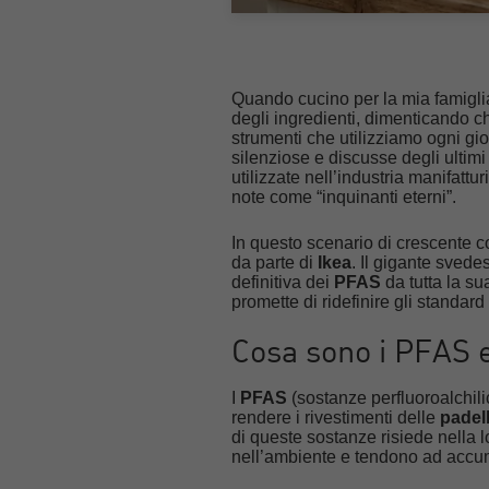
Quando cucino per la mia famiglia
degli ingredienti, dimenticando ch
strumenti che utilizziamo ogni gio
silenziose e discusse degli ultim
utilizzate nell’industria manifattu
note come “inquinanti eterni”.
In questo scenario di crescente c
da parte di
Ikea
. Il gigante svede
definitiva dei
PFAS
da tutta la su
promette di ridefinire gli standard
Cosa sono i PFAS e
I
PFAS
(sostanze perfluoroalchilich
rendere i rivestimenti delle
padell
di queste sostanze risiede nella 
nell’ambiente e tendono ad accum