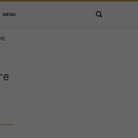
MENU
Open search
RE
re