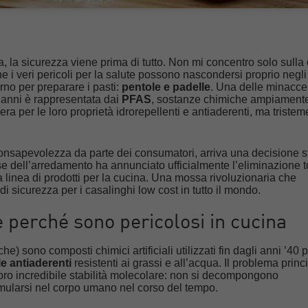
, la sicurezza viene prima di tutto. Non mi concentro solo sulla 
e i veri pericoli per la salute possono nascondersi proprio negli
rno per preparare i pasti:
pentole e padelle
. Una delle minacce
i anni è rappresentata dai
PFAS
, sostanze chimiche ampiament
riera per le loro proprietà idrorepellenti e antiaderenti, ma triste
onsapevolezza da parte dei consumatori, arriva una decisione s
se dell’arredamento ha annunciato ufficialmente l’eliminazione t
a linea di prodotti per la cucina. Una mossa rivoluzionaria che
 di sicurezza per i casalinghi low cost in tutto il mondo.
 perché sono pericolosi in cucina
e) sono composti chimici artificiali utilizzati fin dagli anni ’40 
e antiaderenti
resistenti ai grassi e all’acqua. Il problema princ
loro incredibile stabilità molecolare: non si decompongono
ularsi nel corpo umano nel corso del tempo.