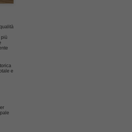
qualità
 più
e
mente
torica
otale e
per
ipale