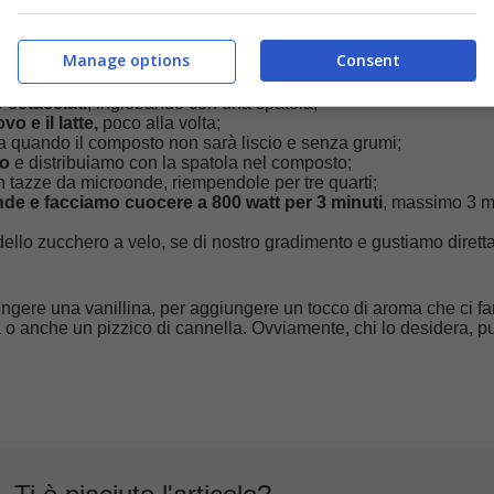
Manage options
Consent
 in una ciotola
e amalgamiamo;
to setacciati
, inglobando con una spatola;
o e il latte,
poco alla volta;
a quando il composto non sarà liscio e senza grumi;
to
e distribuiamo con la spatola nel composto;
n tazze da microonde, riempendole per tre quarti;
nde e facciamo cuocere a 800 watt per 3 minuti
, massimo 3 m
dello zucchero a velo, se di nostro gradimento e gustiamo diret
gere una vanillina, per aggiungere un tocco di aroma che ci fa
a o anche un pizzico di cannella. Ovviamente, chi lo desidera, p