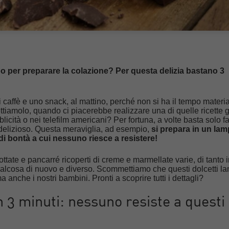
o per preparare la colazione? Per questa delizia bastano 3
i caffè e uno snack, al mattino, perché non si ha il tempo materia
ettiamolo, quando ci piacerebbe realizzare una di quelle ricette 
licità o nei telefilm americani? Per fortuna, a volte basta solo fa
 delizioso. Questa meraviglia, ad esempio,
si prepara in un lam
 di bontà a cui nessuno riesce a resistere!
ottate e pancarré ricoperti di creme e marmellate varie, di tanto i
alcosa di nuovo e diverso. Scommettiamo che questi dolcetti l
 anche i nostri bambini. Pronti a scoprire tutti i dettagli?
n 3 minuti: nessuno resiste a questi