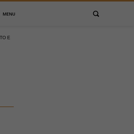
MENU
Open search
ATO E