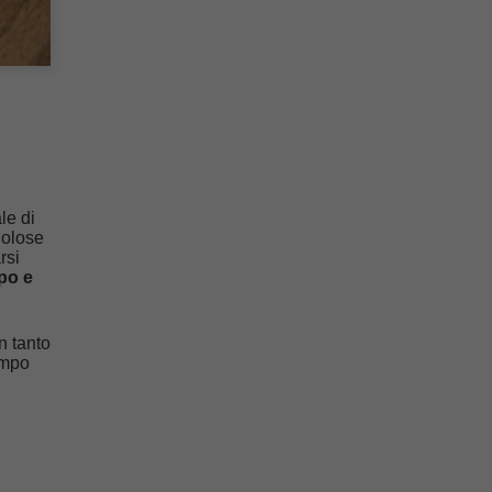
le di
golose
rsi
po e
n tanto
ampo