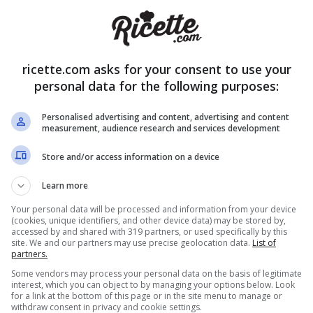
ricette.com asks for your consent to use your
personal data for the following purposes:
Personalised advertising and content, advertising and content
measurement, audience research and services development
ne lampo che si prepara in pochi minuti, al gusto di cioccolato
Store and/or access information on a device
Learn more
Your personal data will be processed and information from your device
(cookies, unique identifiers, and other device data) may be stored by,
accessed by and shared with 319 partners, or used specifically by this
site. We and our partners may use precise geolocation data.
List of
partners.
Some vendors may process your personal data on the basis of legitimate
interest, which you can object to by managing your options below. Look
for a link at the bottom of this page or in the site menu to manage or
i;
withdraw consent in privacy and cookie settings.
o.