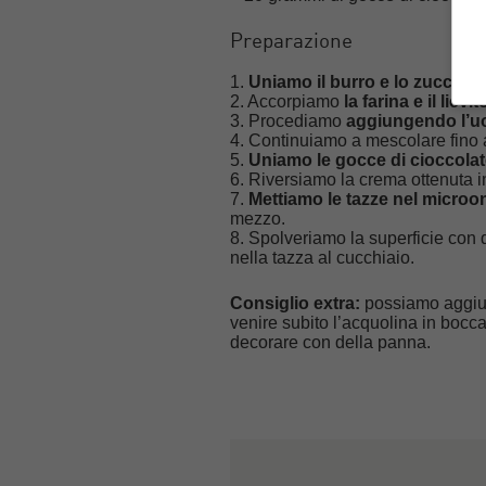
Preparazione
1.
Uniamo il burro e lo zucchero
2. Accorpiamo
la farina e il lievi
3. Procediamo
aggiungendo l’uov
4. Continuiamo a mescolare fino 
5.
Uniamo le gocce di cioccola
6. Riversiamo la crema ottenuta i
7.
Mettiamo le tazze nel microo
mezzo.
8. Spolveriamo la superficie con 
nella tazza al cucchiaio.
Consiglio extra:
possiamo aggiun
venire subito l’acquolina in bocc
decorare con della panna.