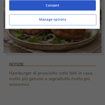
Consent
Manage options
NOTIZIE
Hamburger di prosciutto cotto fatti in casa:
molto più genuini e soprattutto molto più
economici