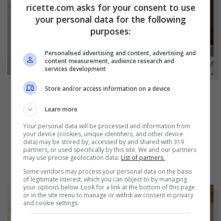
ricette.com asks for your consent to use
your personal data for the following
purposes:
Personalised advertising and content, advertising and
content measurement, audience research and
services development
Store and/or access information on a device
NOTIZIE
Learn more
Bicchieri opachi dopo la lavastoviglie? Il
Your personal data will be processed and information from
segreto naturale per farli tornare come
your device (cookies, unique identifiers, and other device
nuovi
data) may be stored by, accessed by and shared with 319
partners, or used specifically by this site. We and our partners
may use precise geolocation data.
List of partners.
Some vendors may process your personal data on the basis
of legitimate interest, which you can object to by managing
your options below. Look for a link at the bottom of this page
or in the site menu to manage or withdraw consent in privacy
and cookie settings.