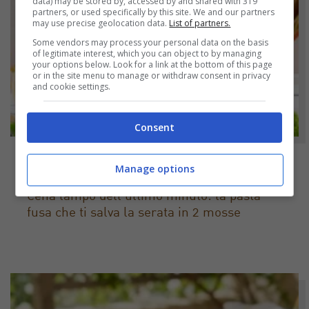
data) may be stored by, accessed by and shared with 319
partners, or used specifically by this site. We and our partners
may use precise geolocation data.
List of partners.
Some vendors may process your personal data on the basis
of legitimate interest, which you can object to by managing
your options below. Look for a link at the bottom of this page
or in the site menu to manage or withdraw consent in privacy
and cookie settings.
Consent
Manage options
NOTIZIE
Cena lampo dell’ultimo minuto: la pasta
fusa che ti salva la serata in 2 mosse