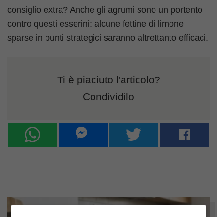
consiglio extra? Anche gli agrumi sono un portento
contro questi esserini: alcune fettine di limone
sparse in punti strategici saranno altrettanto efficaci.
Ti è piaciuto l'articolo?
Condividilo