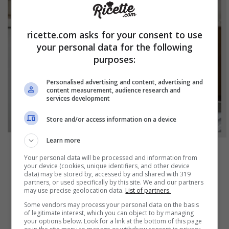
ricette.com asks for your consent to use
your personal data for the following
purposes:
Personalised advertising and content, advertising and
content measurement, audience research and
services development
Store and/or access information on a device
Learn more
NOTIZIE
Your personal data will be processed and information from
your device (cookies, unique identifiers, and other device
data) may be stored by, accessed by and shared with 319
Bicchieri opachi dopo la lavastoviglie? Il
partners, or used specifically by this site. We and our partners
segreto naturale per farli tornare come
may use precise geolocation data.
List of partners.
nuovi
Some vendors may process your personal data on the basis
of legitimate interest, which you can object to by managing
your options below. Look for a link at the bottom of this page