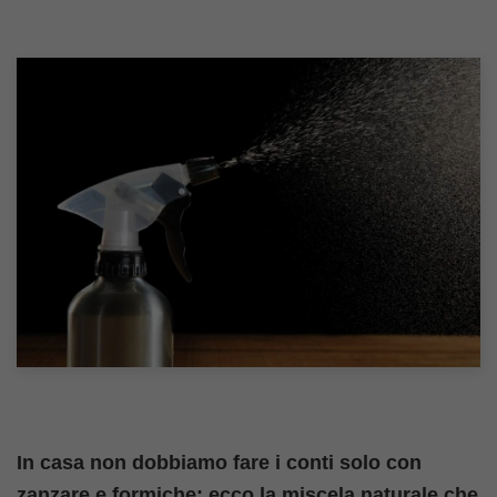
In casa non dobbiamo fare i conti solo con
zanzare e formiche: ecco la miscela naturale che