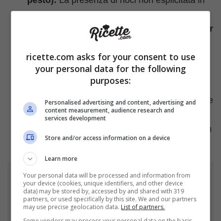
pesto):
La presenza di noci non esplicitata in
etichetta costituisce un pericolo immediato e
potenzialmente letale, ma
esclusivamente per
i soggetti allergici alla frutta a guscio
. In
ricette.com asks for your consent to use
queste persone, l’ingestione accidentale può
your personal data for the following
scatenare reazioni immunitarie rapide come
purposes:
orticaria, gonfiore del volto e delle vie
respiratorie (angioedema), difficoltà respiratorie
Personalised advertising and content, advertising and
content measurement, audience research and
e, nei casi più acuti, lo shock anafilattico. Il
services development
prodotto è invece totalmente sicuro per chi non
Store and/or access information on a device
soffre di questa specifica allergia.
Learn more
Your personal data will be processed and information from
your device (cookies, unique identifiers, and other device
Ti è piaciuto l'articolo?
data) may be stored by, accessed by and shared with 319
partners, or used specifically by this site. We and our partners
Condividilo
may use precise geolocation data.
List of partners.
Some vendors may process your personal data on the basis