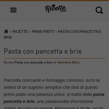
Open main menu
Open 
RICETTE
PRIMI PIATTI
PASTA CON PANCETTA E
>
>
>
BRIE
Pasta con pancetta e brie
Ricetta
Pasta con pancetta e brie
di
Valentina Rifici
Pancetta croccante e formaggio cremoso, ecco la
sintesi di un sughino semplice che farà di questo
primo piatto una pietanza unica: si tratta della
pasta
pancetta e brie
, una pastasciutta d’eccezione
adatta ad ogni occasione. Prepararla è facile, pochi