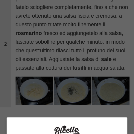
fatelo sciogliere completamente, fino a che non
avrete ottenuto una salsa liscia e cremosa, a
questo punto tritate molto finemente il
rosmarino
fresco ed aggiungetelo alla salsa,
lasciate sobollire per qualche minuto, in modo
2
che quest’ultimo rilasci tutto il profuno dei suoi
oli essenziali. Aggiustate la salsa di
sale
e
passate alla cottura dei
fusilli
in acqua salata.