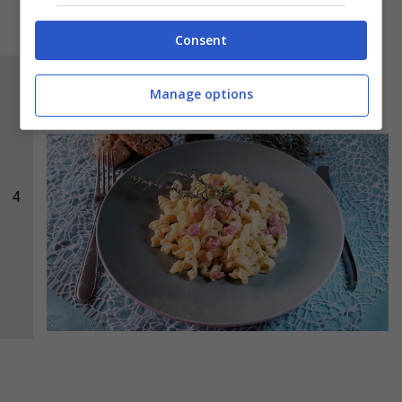
Consent
Ed ecco pronta e buona da gustare la
pasta
Manage options
con pancetta e brie
.
4