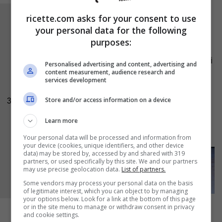
ricette.com asks for your consent to use
Scolate la pasta al dente e conservate una
your personal data for the following
parte dell’acqua di cottura. Versate la pasta in
purposes:
una ciotola, ed insieme ad essa anche la salsa
al brie; proseguite mescolando i due ingredienti
Personalised advertising and content, advertising and
content measurement, audience research and
e, se vi sembra troppo asciutto, ammorbidite
services development
con qualche cucchiaio di acqua cottura calda.
Store and/or access information on a device
3
Versate nella pasta anche la pancetta tostata ,
mescolate ancora per amalgamare, quindi
Learn more
servite ben calda.
Your personal data will be processed and information from
your device (cookies, unique identifiers, and other device
data) may be stored by, accessed by and shared with 319
partners, or used specifically by this site. We and our partners
may use precise geolocation data.
List of partners.
Some vendors may process your personal data on the basis
of legitimate interest, which you can object to by managing
your options below. Look for a link at the bottom of this page
or in the site menu to manage or withdraw consent in privacy
and cookie settings.