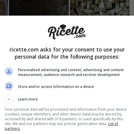
ricette.com asks for your consent to use your
personal data for the following purposes:
Personalised advertising and content, advertising and content
ete
pepe nero
,
olio extra vergine d’oliva
e
rosmarino
. Inforna
measurement, audience research and services development
ato per circa trenta minuti, girandole a metà cottura. Cinque min
ngete il
sale
e mettete la funzione grill per farle dorare.
Store and/or access information on a device
Learn more
Your personal data will be processed and information from your device
(cookies, unique identifiers, and other device data) may be stored by,
accessed by and shared with 319 partners, or used specifically by this
site. We and our partners may use precise geolocation data.
List of
partners.