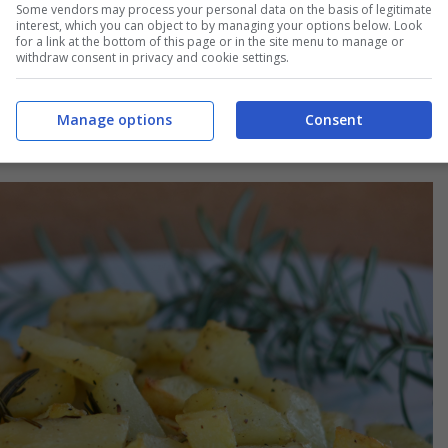
Some vendors may process your personal data on the basis of legitimate
interest, which you can object to by managing your options below. Look
for a link at the bottom of this page or in the site menu to manage or
withdraw consent in privacy and cookie settings.
Manage options
Consent
to pronto: