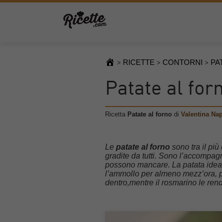
RICETTE
CONTORNI
PA
>
>
>
Patate al for
Ricetta
Patate al forno
di
Valentina Nap
Le
patate al forno
sono tra il più
gradite da tutti. Sono l’accompag
possono mancare. La patata ideal
l’ammollo per almeno mezz’ora, pe
dentro,mentre il rosmarino le ren