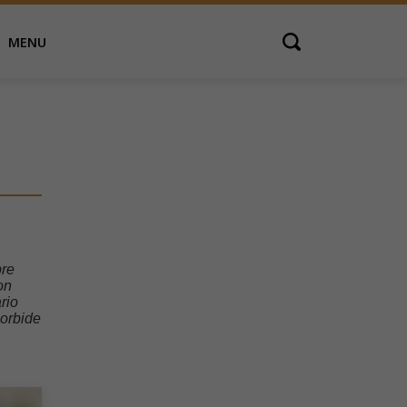
MENU
Open search
pre
on
rio
morbide