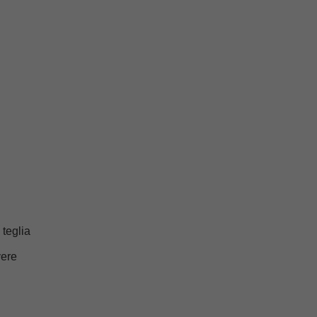
 teglia
vere