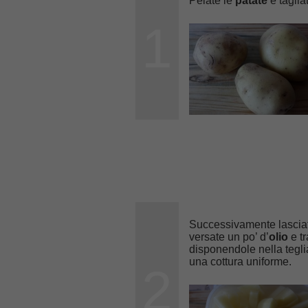
Pelate le
patate
e tagliat
1
Successivamente lasciate
versate un po’ d’
olio
e tr
disponendole nella tegli
una cottura uniforme.
2