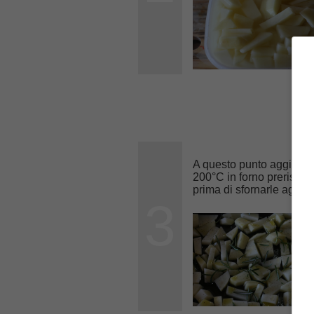
A questo punto aggiung
200°C in forno preriscald
prima di sfornarle aggiu
3