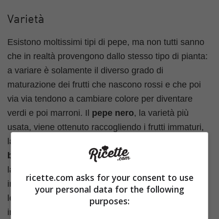
Varietà
Esistono moltissimi tipi di pepe, ma non tutti sanno
che in realtà provengono dallo stesso tipo di pianta:
a variare è solamente il diverso grado di
maturazione dei frutti che nascono rossi e che poi
via via tendono a cambiare colore per diventare
verdi e poi marroni. Il
pepe nero
, la varietà più
usata, viene ottenuto raccogliendo i frutti immaturi,
lasciandoli bollire e poi essiccare al sole. Il
pepe
bianco
deriva invece dai frutti maturi che vengono
lasciati macerare e che poi vengono decorticati: è
ricette.com asks for your consent to use
indicato soprattutto per insaporire le patate lesse o
your personal data for the following
le verdure cotte al vapore. Il
pepe verde
deriva
purposes:
invece dai frutti immaturi che vengono conservati in