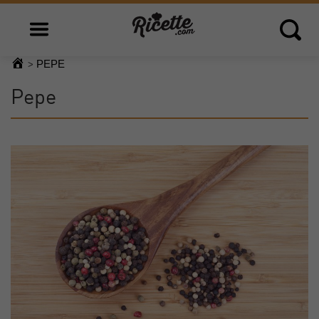
Open main menu
Open 
PEPE
>
Pepe