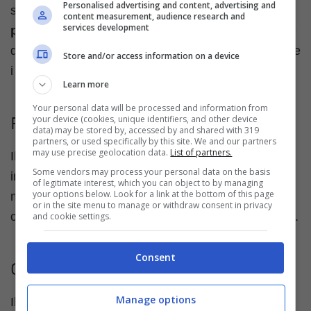
Personalised advertising and content, advertising and
salamoia ed è perfetto per carne e pesce, mentre il
content measurement, audience research and
services development
pepe rosa
si presenta invece sotto forma di bacche
dal sapore delicato, ideale anche per accompagnare
Store and/or access information on a device
i formaggi.
Learn more
Your personal data will be processed and information from
your device (cookies, unique identifiers, and other device
Prezzo
data) may be stored by, accessed by and shared with 319
partners, or used specifically by this site. We and our partners
may use precise geolocation data.
List of partners.
Il pepe può essere acquistato in tutti i supermercati
Some vendors may process your personal data on the basis
in tutte le sue varietà: viene venduto in grani da
of legitimate interest, which you can object to by managing
your options below. Look for a link at the bottom of this page
macinare o aggiungere interi alle pietanze. Una
or in the site menu to manage or withdraw consent in privacy
confezione di pepe nero in grani costa
circa 3 euro
.
and cookie settings.
Consent
Curiosità
Manage options
Il pepe veniva utilizzato nell’
ayurveda
, l’antica