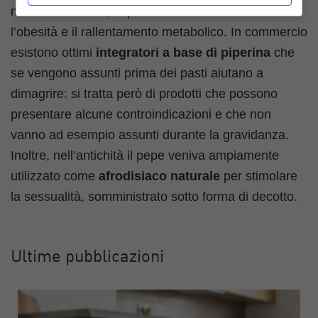
medicina indiana, soprattutto al fine di contrastare
l’obesità e il rallentamento metabolico. In commercio
esistono ottimi
integratori a base di piperina
che
se vengono assunti prima dei pasti aiutano a
dimagrire: si tratta però di prodotti che possono
presentare alcune controindicazioni e che non
vanno ad esempio assunti durante la gravidanza.
Inoltre, nell’antichità il pepe veniva ampiamente
utilizzato come
afrodisiaco naturale
per stimolare
la sessualità, somministrato sotto forma di decotto.
Ultime pubblicazioni