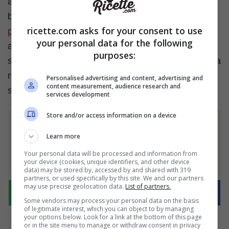
a mantenere alto il livello di sicurezza alimentare: è
bene sempre quindi come già detto
consultare il
ricette.com asks for your consent to use
portale dedicato
in cui vengono riportati tutti gli
your personal data for the following
avvisi. E sebbene nessun caso di contaminazione
purposes:
sia stato al momento segnalato, la prudenza resta la
miglior forma di tutela per chi ha a cuore la propria
Personalised advertising and content, advertising and
content measurement, audience research and
salute e quella della propria famiglia.
services development
Store and/or access information on a device
Ti è piaciuto l'articolo?
Learn more
Condividilo
Your personal data will be processed and information from
your device (cookies, unique identifiers, and other device
data) may be stored by, accessed by and shared with 319
partners, or used specifically by this site. We and our partners
may use precise geolocation data.
List of partners.
Some vendors may process your personal data on the basis
of legitimate interest, which you can object to by managing
your options below. Look for a link at the bottom of this page
or in the site menu to manage or withdraw consent in privacy