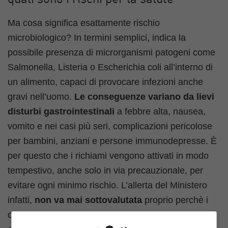
quali sono i rischi per la salute
Ma cosa significa esattamente rischio
microbiologico? In termini semplici, indica la
possibile presenza di microrganismi patogeni come
Salmonella, Listeria o Escherichia coli all’interno di
un alimento, capaci di provocare infezioni anche
gravi nell’uomo.
Le conseguenze variano da lievi
disturbi gastrointestinali
a febbre alta, nausea,
vomito e nei casi più seri, complicazioni pericolose
per bambini, anziani e persone immunodepresse. È
per questo che i richiami vengono attivati in modo
tempestivo, anche solo in via precauzionale, per
evitare ogni minimo rischio. L’allerta del Ministero
infatti,
non va mai sottovalutata
proprio perchè i
controlli servono a proteggere la salute pubblica ed