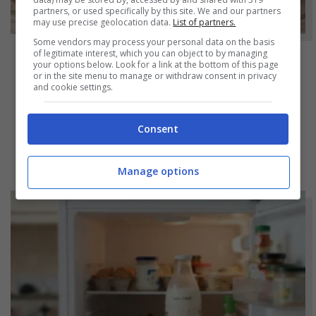
partners, or used specifically by this site. We and our partners
may use precise geolocation data.
List of partners.
Some vendors may process your personal data on the basis
of legitimate interest, which you can object to by managing
your options below. Look for a link at the bottom of this page
NOTIZIE
or in the site menu to manage or withdraw consent in privacy
and cookie settings.
Hamburger di prosciutto cotto fatti in casa:
molto più genuini e soprattutto molto più
Consent
economici
Manage options