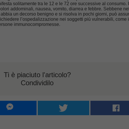
ifesta solitamente tra le 12 e le 72 ore successive al consumo. I
 dolori addominali, nausea, vomito, diarrea e febbre. Sebbene ne
e abbia un decorso benigno e si risolva in pochi giorni, può ass
ichiedere l’ospedalizzazione nei soggetti più vulnerabili, come i
le persone immunocompromesse.
Ti è piaciuto l'articolo?
Condividilo