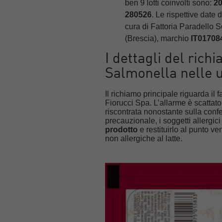
ben 9 lotti coinvolti sono:
20
280526
. Le rispettive date
cura di Fattoria Paradello 
(Brescia), marchio
IT01708
I dettagli del richi
Salmonella nelle u
Il richiamo principale riguarda i
Fiorucci Spa. L’allarme è scattato
riscontrata nonostante sulla confe
precauzionale, i soggetti allergic
prodotto
e restituirlo al punto v
non allergiche al latte.