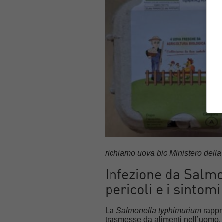
richiamo uova bio Ministero della
Infezione da Salmo
pericoli e i sintomi
La
Salmonella typhimurium
rappr
trasmesse da alimenti nell’uomo.