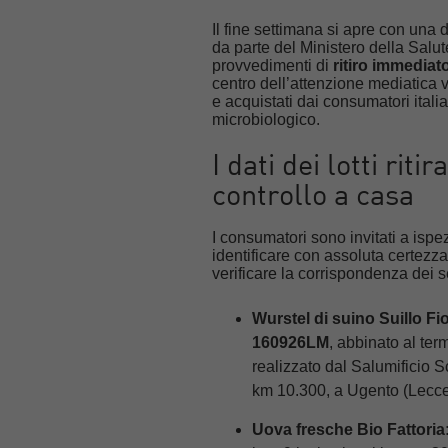
Il fine settimana si apre con una
da parte del Ministero della Salute
provvedimenti di
ritiro immedia
centro dell’attenzione mediatica v
e acquistati dai consumatori ital
microbiologico.
I dati dei lotti riti
controllo a casa
I consumatori sono invitati a ispez
identificare con assoluta certezza
verificare la corrispondenza dei s
Wurstel di suino Suillo Fi
160926LM
, abbinato al te
realizzato dal Salumificio S
km 10.300, a Ugento (Lecce)
Uova fresche Bio Fattoria