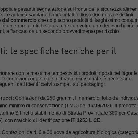
 doppia e pesante segnalazione sul fronte della sicurezza alimen
. Le autorità sanitarie hanno infatti diffuso due nuovi e distinti
to dal commercio
che colpiscono prodotti di larghissimo consum
i è un errore di etichettatura che coinvolge uno dei marchi più 
iani, affiancato da un secondo provvedimento per rischio
rati: le specifiche tecniche per il
ionare con la massima tempestività i prodotti riposti nel frigorife
 le confezioni oggetto del richiamo ministeriale, è necessario
eguenti dati identificativi stampati sui packaging:
orucci:
Confezioni da 250 grammi. Il numero di lotto da individu
rmine minimo di conservazione (TMC) del
16/09/2026
. Il prodotto
carlino Srl nello stabilimento di Strada Provinciale 360 per Cas
, con marchio di identificazione
IT 1253 L CE
.
:
Confezioni da 4, 6 e 30 uova da agricoltura biologica (categoria