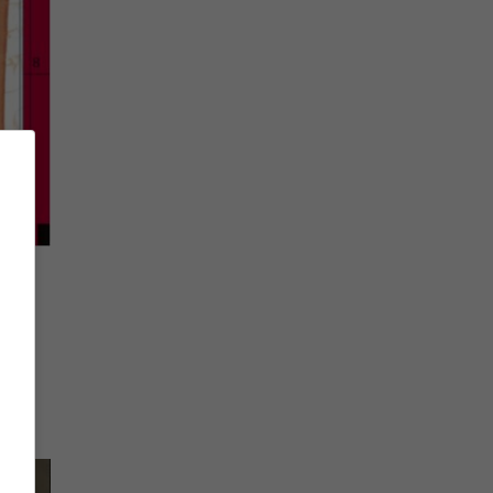
o, il
va di
er