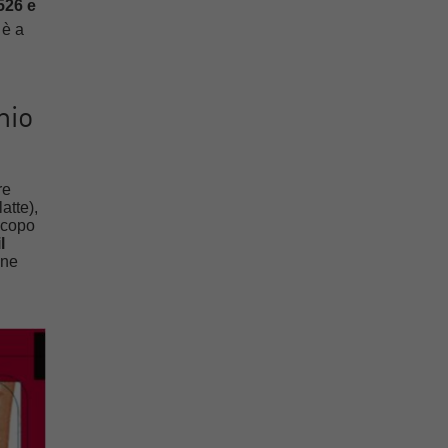
526 e
 è a
hio
re
atte),
 scopo
l
one