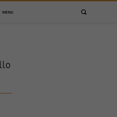
MENU
Open search
llo