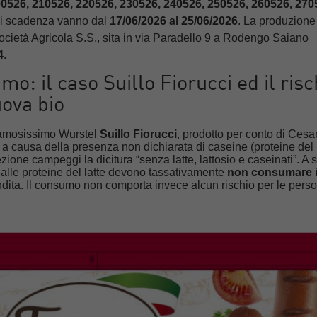
0526, 210526, 220526, 230526, 240526, 250526, 260526, 270
 di scadenza vanno dal
17/06/2026 al 25/06/2026
. La produzione
Società Agricola S.S., sita in via Paradello 9 a Rodengo Saiano
4
.
amo: il caso Suillo Fiorucci ed il risc
ova bio
l famosissimo Wurstel
Suillo Fiorucci
, prodotto per conto di Cesa
 a causa della presenza non dichiarata di caseine (proteine del l
zione campeggi la dicitura “senza latte, lattosio e caseinati”. A
i alle proteine del latte devono tassativamente
non consumare i
endita. Il consumo non comporta invece alcun rischio per le pers