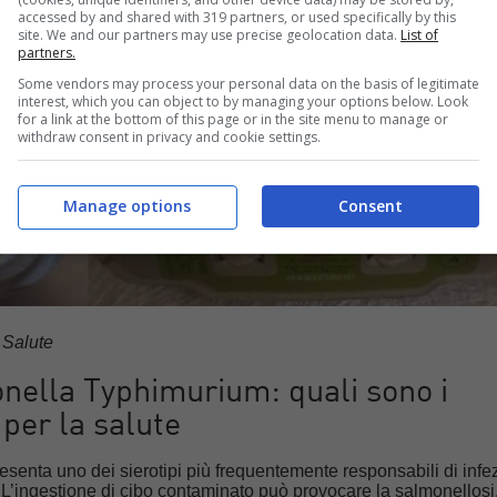
accessed by and shared with 319 partners, or used specifically by this
site. We and our partners may use precise geolocation data.
List of
partners.
Some vendors may process your personal data on the basis of legitimate
interest, which you can object to by managing your options below. Look
for a link at the bottom of this page or in the site menu to manage or
withdraw consent in privacy and cookie settings.
Manage options
Consent
 Salute
nella Typhimurium: quali sono i
 per la salute
esenta uno dei sierotipi più frequentemente responsabili di infe
 L’ingestione di cibo contaminato può provocare la salmonellosi