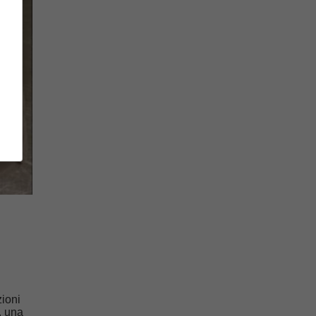
zioni
, una