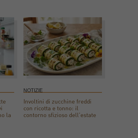
NOTIZIE
tte
Involtini di zucchine freddi
vi
con ricotta e tonno: il
no la
contorno sfizioso dell’estate