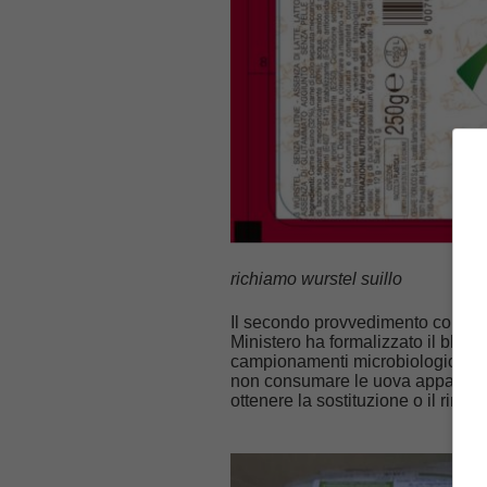
richiamo wurstel suillo
Il secondo provvedimento colpisce
Ministero ha formalizzato il blocc
campionamenti microbiologici. An
non consumare le uova appartenenti
ottenere la sostituzione o il rim