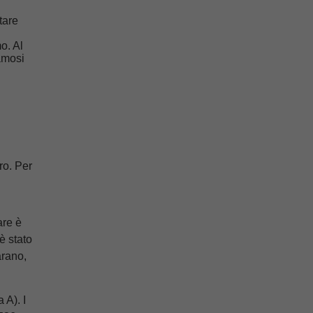
tare
o. Al
famosi
ro. Per
are è
 è stato
arano,
 A). I