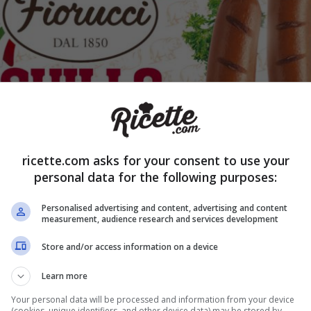
ricette.com asks for your consent to use your
personal data for the following purposes:
 invece le uova biologiche a marchio Bio Fattoria. In questo cas
Personalised advertising and content, advertising and content
o a causa del riscontro di
Salmonella typhimurium
durante i
measurement, audience research and services development
che per questo alimento, l’azienda raccomanda in via cautelati
 ai lotti indicati e di
riportarle al punto vendita d’acquisto
p
Store and/or access information on a device
borso economico.
Learn more
Your personal data will be processed and information from your device
(cookies, unique identifiers, and other device data) may be stored by,