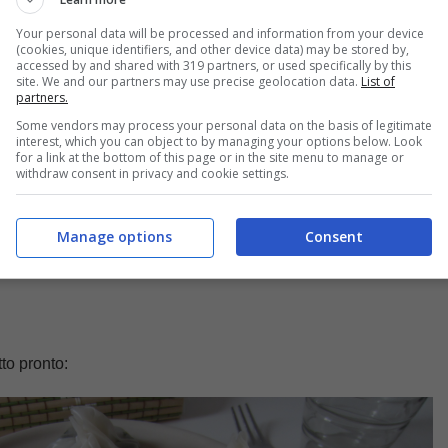
 le dita unite i bordi sulla cima e schiacciate delicatamente per
e asciugare per qualche minuto e servite con delle salse a pia
Your personal data will be processed and information from your device
(cookies, unique identifiers, and other device data) may be stored by,
accessed by and shared with 319 partners, or used specifically by this
site. We and our partners may use precise geolocation data.
List of
partners.
Some vendors may process your personal data on the basis of legitimate
interest, which you can object to by managing your options below. Look
for a link at the bottom of this page or in the site menu to manage or
withdraw consent in privacy and cookie settings.
Manage options
Consent
to pronto: