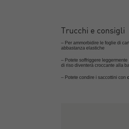
Trucchi e consigli
– Per ammorbidire le foglie di cart
abbastanza elastiche
– Potete soffriggere leggermente 
di riso diventerà croccante alla b
– Potete condire i saccottini con
o