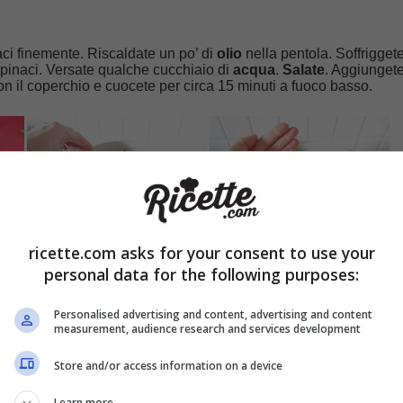
naci finemente. Riscaldate un po’ di
olio
nella pentola. Soffrigget
 spinaci. Versate qualche cucchiaio di
acqua
.
Salate
. Aggiungete
con il coperchio e cuocete per circa 15 minuti a fuoco basso.
ricette.com asks for your consent to use your
personal data for the following purposes:
Personalised advertising and content, advertising and content
measurement, audience research and services development
Store and/or access information on a device
’acqua calda. Immergete una foglia di
carta di riso
alla volta per 
iventerà elastica, appoggiatela su un piatto e mettete in mezzo
Learn more