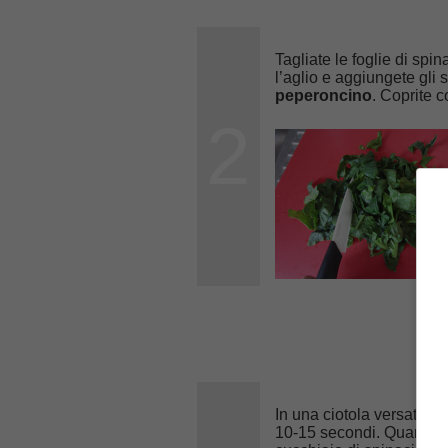
Tagliate le foglie di spi
l’aglio e aggiungete gli
peperoncino
. Coprite 
2
In una ciotola versate l
10-15 secondi. Quando d