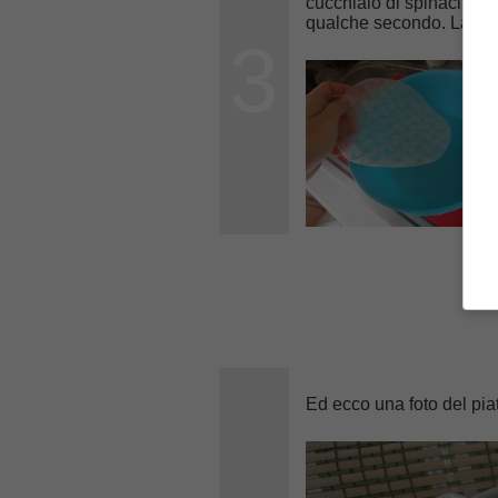
cucchiaio di spinaci. Con
qualche secondo. Lasciat
3
Ed ecco una foto del piat