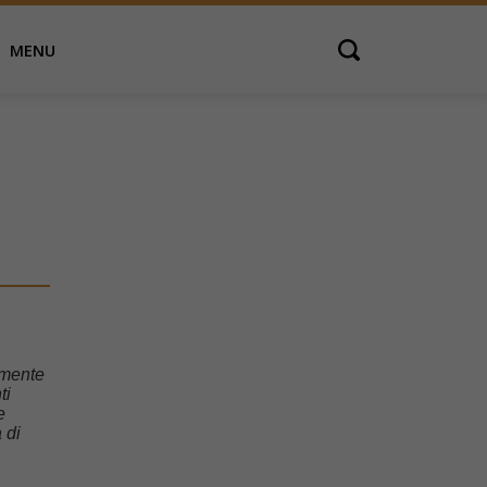
MENU
Open search
amente
ti
e
 di