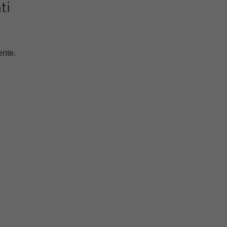
ti
ente.