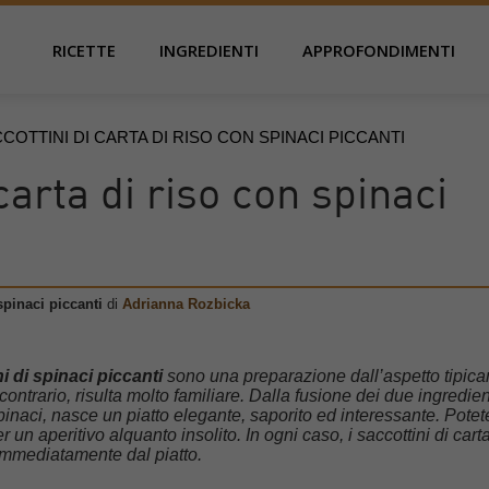
RICETTE
INGREDIENTI
APPROFONDIMENTI
COTTINI DI CARTA DI RISO CON SPINACI PICCANTI
carta di riso con spinaci
spinaci piccanti
di
Adrianna Rozbicka
ni di spinaci piccanti
sono una preparazione dall’aspetto tipic
contrario, risulta molto familiare. Dalla fusione dei due ingredien
 spinaci, nasce un piatto elegante, saporito ed interessante. Potet
un aperitivo alquanto insolito. In ogni caso, i saccottini di carta
 immediatamente dal piatto.