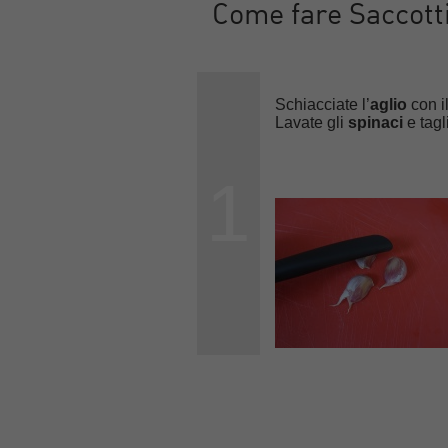
Come fare Saccottin
Schiacciate l’
aglio
con i
Lavate gli
spinaci
e tagl
1