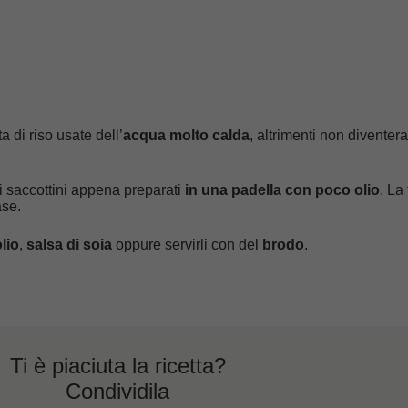
a di riso usate dell’
acqua molto calda
, altrimenti non diventer
i saccottini appena preparati
in una padella con poco olio
. La
ase.
lio
,
salsa di soia
oppure servirli con del
brodo
.
Ti è piaciuta la ricetta?
Condividila