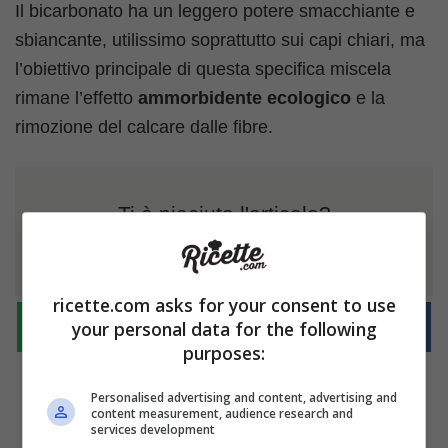
Il bicarbonato ha un leggero potere smacchiante e
sbiancante, utilissimo soprattutto sui capi chiari, ma
l’obiettivo principale di questa specifica miscela
rimane l’effetto
ammorbidente ecologico
e la
rimozione del calcare dalle fibre.
Ti è piaciuto l'articolo?
Condividilo
ricette.com asks for your consent to use
your personal data for the following
purposes:
Personalised advertising and content, advertising and
content measurement, audience research and
services development