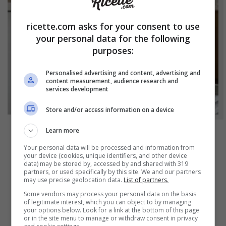
ricette.com asks for your consent to use
your personal data for the following
purposes:
Personalised advertising and content, advertising and
content measurement, audience research and
services development
Store and/or access information on a device
Learn more
NOTIZIE
Your personal data will be processed and information from
your device (cookies, unique identifiers, and other device
Bicchieri opachi dopo la lavastoviglie? Il
data) may be stored by, accessed by and shared with 319
segreto naturale per farli tornare come
partners, or used specifically by this site. We and our partners
may use precise geolocation data.
List of partners.
nuovi
Some vendors may process your personal data on the basis
of legitimate interest, which you can object to by managing
your options below. Look for a link at the bottom of this page
or in the site menu to manage or withdraw consent in privacy