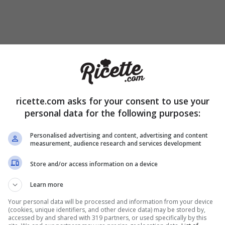
lsiccia
, unitela ai peperoni e cuocete senza coperchio fino a c
cchi saranno completamente evaporati.
ricette.com asks for your consent to use your
personal data for the following purposes:
Personalised advertising and content, advertising and content
measurement, audience research and services development
Store and/or access information on a device
Learn more
Your personal data will be processed and information from your device
(cookies, unique identifiers, and other device data) may be stored by,
accessed by and shared with 319 partners, or used specifically by this