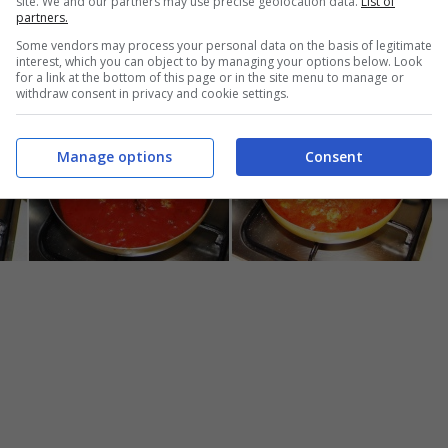
site. We and our partners may use precise geolocation data.
List of
partners.
ssata di pomodoro
e portate il sugo a ebollizione, dopodiché c
Some vendors may process your personal data on the basis of legitimate
0 minuti a fiamma bassa. Trascorso il tempo, togliete il coperchi
interest, which you can object to by managing your options below. Look
for a link at the bottom of this page or in the site menu to manage or
ttura lasciando sul fuoco per altri 10 minuti.
withdraw consent in privacy and cookie settings.
Manage options
Consent