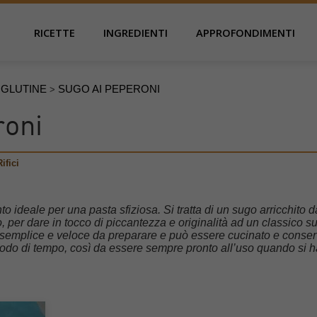
RICETTE
INGREDIENTI
APPROFONDIMENTI
 GLUTINE
SUGO AI PEPERONI
>
roni
ifici
o ideale per una pasta sfiziosa. Si tratta di un sugo arricchito d
 per dare in tocco di piccantezza e originalità ad un classico s
emplice e veloce da preparare e può essere cucinato e conser
iodo di tempo, così da essere sempre pronto all’uso quando si 