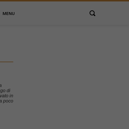
MENU
Open search
a
ugo di
vato in
ha poco