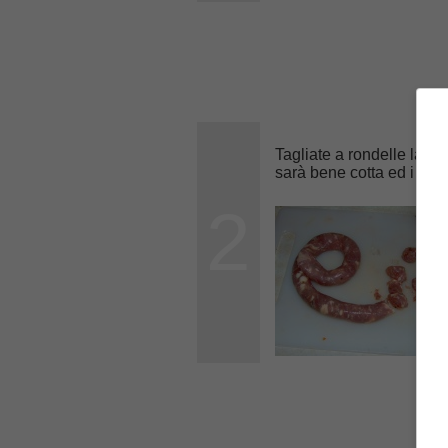
Tagliate a rondelle la
sa
sarà bene cotta ed i su
2