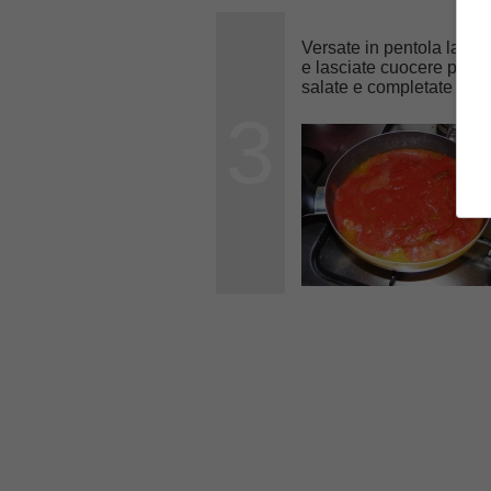
Versate in pentola la
pa
e lasciate cuocere per 3
salate e completate la co
3