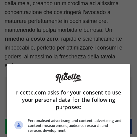
dalla mela, creando un microclima ad altissima
concentrazione che costringerà l’avocado a
maturare perfettamente in pochissime ore,
mantenendo la polpa morbida e burrosa. Un
rimedio a costo zero
, rapido e scientificamente
impeccabile, perfetto per ottimizzare i consumi e
godersi al massimo la freschezza della tavola
estiva.
Ti è piaciuto l'articolo?
ricette.com asks for your consent to use
your personal data for the following
Condividilo
purposes:
Personalised advertising and content, advertising and
content measurement, audience research and
services development