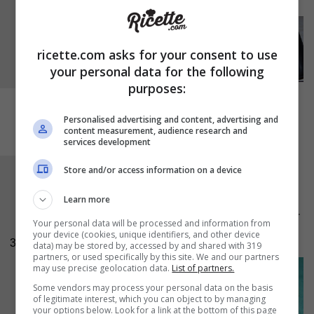
ricette.com asks for your consent to use
your personal data for the following
purposes:
Personalised advertising and content, advertising and
content measurement, audience research and
services development
Store and/or access information on a device
Infornate la teglia in forno caldo
a 180°C per
circa 4-5 minuti
, dopodichè sfornate e
Learn more
capovolgete i dolcetti, fateli cuocere ancora per
Your personal data will be processed and information from
your device (cookies, unique identifiers, and other device
4-5 minuti e sfornate.
3
data) may be stored by, accessed by and shared with 319
partners, or used specifically by this site. We and our partners
may use precise geolocation data.
List of partners.
Some vendors may process your personal data on the basis
of legitimate interest, which you can object to by managing
your options below. Look for a link at the bottom of this page