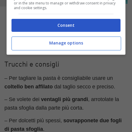
or in the site menu to manage or withdraw consent in privacy
and cookie settings.
Consent
Manage options
Trucchi e consigli
– Per tagliare la pasta è consigliabile usare un
coltello ben affilato
dal taglio secco e preciso.
– Se volete dei
ventagli più grandi
, arrotolate la
pasta sfoglia dalla parte più corta.
– Per dolcetti più spessi,
sovrapponete due fogli
di pasta sfoglia
.