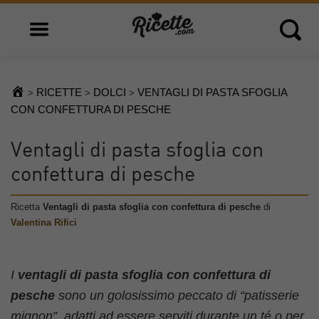
Open main menu
Open 
RICETTE
DOLCI
VENTAGLI DI PASTA SFOGLIA
>
>
>
CON CONFETTURA DI PESCHE
Ventagli di pasta sfoglia con
confettura di pesche
Ricetta
Ventagli di pasta sfoglia con confettura di pesche
di
Valentina Rifici
I
ventagli di pasta sfoglia con confettura di
pesche
sono un golosissimo peccato di “patisserie
mignon”, adatti ad essere serviti durante un té o per