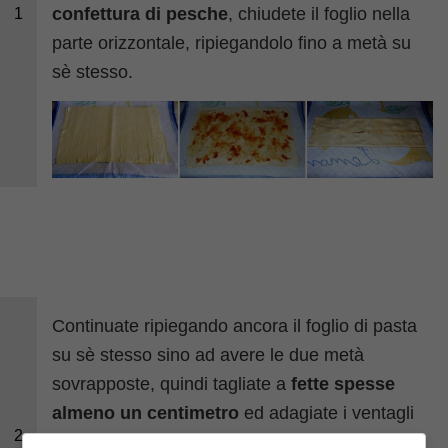
confettura di pesche
, chiudete il foglio nella
1
parte orizzontale, ripiegandolo fino a metà su
sè stesso.
Continuate ripiegando ancora il foglio di pasta
su sè stesso sino ad avere le due metà
sovrapposte, quindi tagliate a
fette spesse
almeno un centimetro
ed adagiate i ventagli
2
su di una teglia preferibilmente antiaderente.