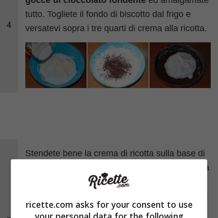
tutto. Togliete il fondo di biscotto dal frigo e
4
versatevi sopra i tre quarti di crema alla ricotta.
Stendete bene la crema di ricotta sulla base di
biscotti, quindi riponete in frigo sia la torta sia la
crema avanzata che userete per guarnire il
vostro dolce. Tenete la torta in frigo almeno per
ricette.com asks for your consent to use
un paio d’ore in modo che la torta si assesti,
your personal data for the following