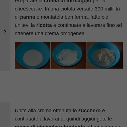
Preparate la
crema di formaggio
per la
cheesecake. In una ciotola versate 300 millilitri
di
panna
e montatela ben ferma, fatto ciò
unitevi la
ricotta
e continuate a lavorare fino ad
3
ottenere una crema omogenea.
Unite alla crema ottenuta lo
zucchero
e
continuate a lavorarla, quindi aggiungete le
gocce di cioccolato fondente
ed amalgamate