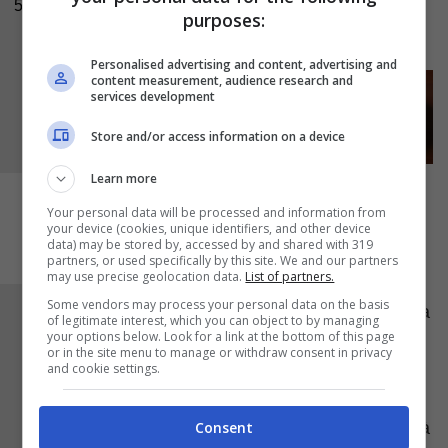
5
dopodiché sformatela ed adagiatela in un
purposes:
vassoio.
Personalised advertising and content, advertising and
content measurement, audience research and
services development
Store and/or access information on a device
Learn more
Your personal data will be processed and information from
your device (cookies, unique identifiers, and other device
data) may be stored by, accessed by and shared with 319
partners, or used specifically by this site. We and our partners
may use precise geolocation data.
List of partners.
Some vendors may process your personal data on the basis
Riempite una tasca da pasticceria con la crema
of legitimate interest, which you can object to by managing
your options below. Look for a link at the bottom of this page
rimasta e decorate a piacere la superficie del
or in the site menu to manage or withdraw consent in privacy
and cookie settings.
dolce. Una volta decorata, riponetela in freezer
per circa 45 minuti
in modo che la superficie
Consent
esterna si freddi bene, tale operazione faciliterà