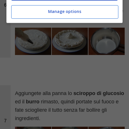
l’operazione successiva. Iniziate a preparare il
6
topping al cioccolato per la torta, quindi versate
Manage options
la panna rimanente in un pentolino.
Aggiungete alla panna lo
sciroppo di glucosio
ed il
burro
rimasto, quindi portate sul fuoco e
fate sciogliere il tutto senza far bollire gli
ingredienti.
7