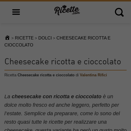
Open main menu
Open 
RICETTE
DOLCI
CHEESECAKE RICOTTA E
>
>
>
CIOCCOLATO
Cheesecake ricotta e cioccolato
Ricetta
Cheesecake ricotta e cioccolato
di
Valentina Rifici
La
cheesecake con ricotta e cioccolato
è un
dolce molto fresco ed anche leggero, perfetto per
l’estate. Semplice da preparare, come lo sono del
resto quasi tutte le ricette per realizzare una
cheesecake, questa variante ha però un gusto molto