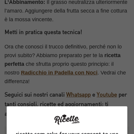
L’Abbinamento:
Il grasso neutralizza ulteriormente
l’amaro. Aggiungere della frutta secca a fine cottura
è la mossa vincente.
Metti in pratica questa tecnica!
Ora che conosci il trucco definitivo, perché non lo
provi subito? Abbiamo preparato per te la
ricetta
perfetta
che sfrutta proprio questo principio: il
nostro
Radicchio in Padella con Noci
. Vedrai che
differenza!
Seguici sui nostri canali
Whatsapp
e
Youtube
per
tanti consigli, ricette ed aggiornamenti: ti
aspettiamo!
ricette.com asks for your consent to use