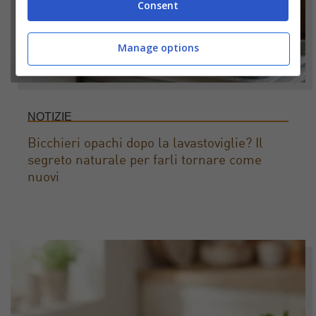
Consent
Manage options
NOTIZIE
Bicchieri opachi dopo la lavastoviglie? Il
segreto naturale per farli tornare come
nuovi