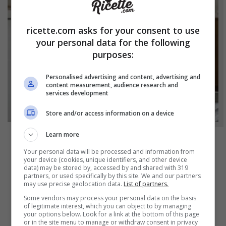
ricette.com asks for your consent to use
your personal data for the following
purposes:
Personalised advertising and content, advertising and
content measurement, audience research and
services development
Store and/or access information on a device
Learn more
NOTIZIE
Your personal data will be processed and information from
your device (cookies, unique identifiers, and other device
Bicchieri opachi dopo la lavastoviglie? Il
data) may be stored by, accessed by and shared with 319
partners, or used specifically by this site. We and our partners
segreto naturale per farli tornare come
may use precise geolocation data.
List of partners.
nuovi
Some vendors may process your personal data on the basis
of legitimate interest, which you can object to by managing
your options below. Look for a link at the bottom of this page
or in the site menu to manage or withdraw consent in privacy