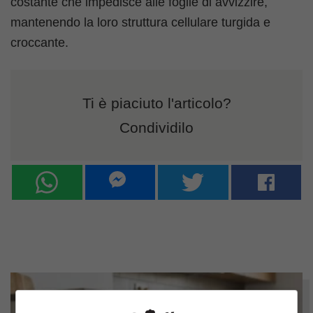
costante che impedisce alle foglie di avvizzire,
mantenendo la loro struttura cellulare turgida e
croccante.
Ti è piaciuto l'articolo?
Condividilo