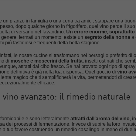
e un pranzo in famiglia o una cena tra amici, stappare una buon
? Spesso, dopo qualche giorno in frigorifero, quel vino perde il su
uella di versarlo nel lavandino.
Un errore enorme, soprattutto 
l genere, fermati un momento: esiste un
segreto della nonna
a 
i più fastidiosi e frequenti della bella stagione.
atti, le nostre cucine si trasformano nel bersaglio preferito di o
mo di
mosche e moscerini della frutta
, insetti ostinati che se
unque, attratti dal cibo fresco. Se hai provato ogni tipo di spray
one definitiva è già nella tua dispensa. Quel goccio di
vino av
ediente magico che ti semplificherà la vita, permettendoti di crea
eccezionalmente efficace.
l vino avanzato: il rimedio naturale
 formidabile e sono letteralmente
attratti dall’aroma del vino
, in
sa dei processi di fermentazione. Invece di subire la loro invasi
e a tuo favore costruendo un rimedio casalingo in meno di due m