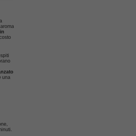
a
o aroma
in
costo
spiti
mbrano
anzato
re una
one,
inuti.