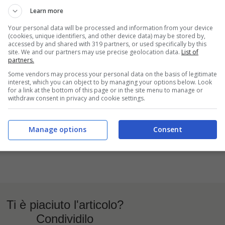
ù efficace perché emana un profumo dolciastro e fermentato che 
Learn more
utilizzare anche il
vino bianco
o del
vitigno frizzante avanza
nte aromatica intensa in grado di attirare gli insetti.
Your personal data will be processed and information from your device
(cookies, unique identifiers, and other device data) may be stored by,
stituire la trappola di vino?
accessed by and shared with 319 partners, or used specifically by this
site. We and our partners may use precise geolocation data.
List of
partners.
 si consiglia di cambiare il liquido all’interno del barattolo
ogni
lto alte, il vino potrebbe evaporare o cambiare odore, riducendo
Some vendors may process your personal data on the basis of legitimate
interest, which you can object to by managing your options below. Look
for a link at the bottom of this page or in the site menu to manage or
withdraw consent in privacy and cookie settings.
r non sprecare il vino avanzato?
oi congelare il vino avanzato nelle
vaschette per i cubetti di
Manage options
Consent
mare in padella durante la preparazione di risotti, spezzatini o s
in cucina.
Ti è piaciuto l'articolo?
Condividilo