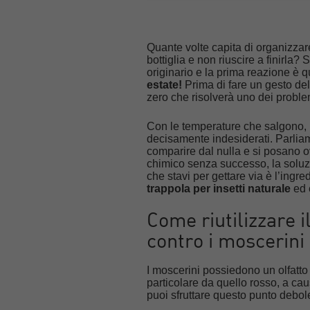
Quante volte capita di organizzar
bottiglia e non riuscire a finirla
originario e la prima reazione è q
estate!
Prima di fare un gesto de
zero che risolverà uno dei problem
Con le temperature che salgono, inf
decisamente indesiderati. Parlia
comparire dal nulla e si posano ov
chimico senza successo, la soluzi
che stavi per gettare via è l’ingr
trappola per insetti naturale
ed 
Come riutilizzare i
contro i moscerini
I moscerini possiedono un olfatto
particolare da quello rosso, a cau
puoi sfruttare questo punto debol