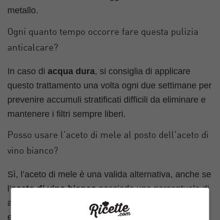
metallo.
Ogni quanto tempo occorre fare questa pulizia
anticalcare?
In caso di
acqua dura
, si consiglia di applicare
questo trattamento una volta ogni due settimane per
prevenire accumuli stratificati difficili da eliminare e
mantenere i filtri sempre liberi.
Posso usare l’aceto di mele al posto dell’aceto di
vino bianco?
Sì, l’aceto di mele è una valida alternativa, anche se
l’
aceto di vino bianco
possiede una percentuale di
acidità leggermente superiore, risultando più
efficace e rapido contro il calcare ostinato.