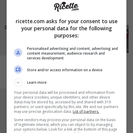
Scolate la
feta
, sbriciolatela con le dita e
aggiungetela all’insalata.
ricette.com asks for your consent to use
your personal data for the following
3
purposes:
Personalised advertising and content, advertising and
content measurement, audience research and
services development
Store and/or access information on a device
Learn more
Your personal data will be processed and information from
Strizzate sopra il
limone
, aggiungete l’
olio
e
your device (cookies, unique identifiers, and other device
data) may be stored by, accessed by and shared with 319
aggiustate di
sale
e di
pepe
. Mescolate
partners, or used specifically by this site. We and our partners
may use precise geolocation data.
List of partners.
delicatamente per unire tutti gli ingredienti,
Some vendors may process your personal data on the basis
avendo cura di non schiacciare troppo la feta.
of legitimate interest, which you can object to by managing
your options below. Look for a link at the bottom of this page
Lasciate l’insalata insaporirsi per circa 30