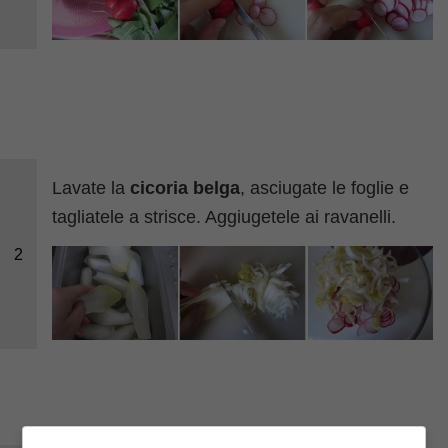
Lavate la
cicoria belga
, asciugate le foglie e
tagliatele a strisce. Aggiugetele ai ravanelli.
2