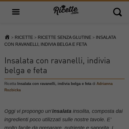
Open main menu
Open 
RICETTE
RICETTE SENZA GLUTINE
INSALATA
>
>
>
CON RAVANELLI, INDIVIA BELGA E FETA
Insalata con ravanelli, indivia
belga e feta
Ricetta
Insalata con ravanelli, indivia belga e feta
di
Adrianna
Rozbicka
Oggi vi propongo un’
insalata
insolita, composta dai
ingredienti poco utilizzati sulle nostre tavole. E’
molto facile da preparare, nutriente e saporita. I