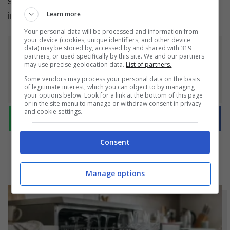
sfizioso. Non è una dieta, è un nuovo modo di
Learn more
intendere il gusto e vedrai che ti piacerà da morire!
Your personal data will be processed and information from
your device (cookies, unique identifiers, and other device
data) may be stored by, accessed by and shared with 319
partners, or used specifically by this site. We and our partners
Ti è piaciuto l'articolo?
may use precise geolocation data.
List of partners.
Condividilo
Some vendors may process your personal data on the basis
of legitimate interest, which you can object to by managing
your options below. Look for a link at the bottom of this page
or in the site menu to manage or withdraw consent in privacy
and cookie settings.
Consent
Manage options