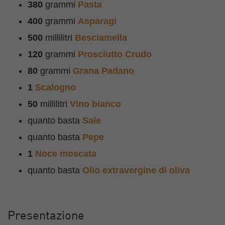
380
grammi
Pasta
400
grammi
Asparagi
500
millilitri
Besciamella
120
grammi
Prosciutto Crudo
80
grammi
Grana Padano
1
Scalogno
50
millilitri
Vino bianco
quanto basta
Sale
quanto basta
Pepe
1
Noce moscata
quanto basta
Olio extravergine di oliva
Presentazione