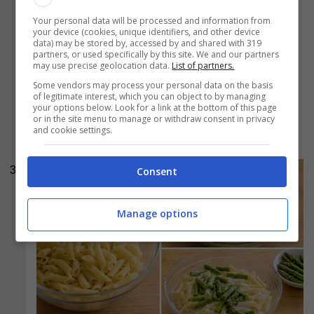
Scolate la pasta e versatela all’interno di una
Your personal data will be processed and information from
your device (cookies, unique identifiers, and other device
ciotola piuttosto capiente. Aggiungete la
data) may be stored by, accessed by and shared with 319
partners, or used specifically by this site. We and our partners
besciamella
e gli asparagi, tenendo però da
may use precise geolocation data.
List of partners.
parte alcune punte che serviranno alla fine.
Some vendors may process your personal data on the basis
of legitimate interest, which you can object to by managing
Unite metà del
formaggio grattugiato
, una
your options below. Look for a link at the bottom of this page
spolverata di
pepe nero
e un pizzico di
noce
or in the site menu to manage or withdraw consent in privacy
and cookie settings.
moscata
. Mescolate bene.
3
Consent
Manage options