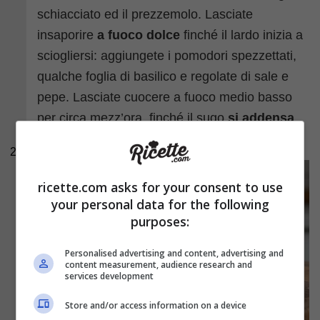
schiacciato ed il prezzemolo. Lasciate
insaporire
a fuoco dolce
finché il lardo inizia a
sciogliersi: aggiungete i pomodori spezzettati,
qualche foglia di basilico e regolate di sale e
pepe. Lasciate cuocere a fuoco medio basso
per circa mezz’ora, finché il sugo
si addensa
leggermente.
2
ricette.com asks for your consent to use
your personal data for the following
purposes:
Personalised advertising and content, advertising and
content measurement, audience research and
services development
Store and/or access information on a device