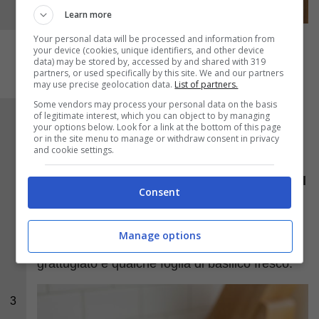
Learn more
Your personal data will be processed and information from
your device (cookies, unique identifiers, and other device
data) may be stored by, accessed by and shared with 319
partners, or used specifically by this site. We and our partners
may use precise geolocation data.
List of partners.
Some vendors may process your personal data on the basis
of legitimate interest, which you can object to by managing
Portate a bollore una pentola di acqua salata,
your options below. Look for a link at the bottom of this page
cuocete i cavatelli fino a quando salgono in
or in the site menu to manage or withdraw consent in privacy
and cookie settings.
superficie: scolateli e trasferiteli direttamente
nella padella con il sugo.
Saltate i cavatelli nel
Consent
sugo
per un paio di minuti, facendo
amalgamare bene i sapori. Servite subito con
Manage options
una generosa spolverata di pecorino
grattugiato e qualche foglia di basilico fresco.
3