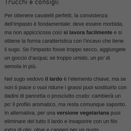
Trucchi e consigli
Per ottenere cavatelli perfetti, la consistenza
dell’impasto è fondamentale: deve essere morbida,
ma non appiccicosa così
si lavora facilmente
e si
ottiene la forma caratteristica con l’incavo che tiene
il sugo. Se l’impasto fosse troppo secco, aggiungete
un goccio d’acqua; se troppo umido, un po’ di
semola in più.
Nel sugo vedovo
il lardo
è l’elemento chiave, ma se
non ti piace o vuoi ridurre i grassi puoi sostituirlo con
dadini di pancetta o prosciutto crudo: cambierà un
po’ il profilo aromatico, ma resta comunque saporito.
In alternativa, per una
versione vegetariana
puoi
eliminare del tutto il lardo e insaporire con un filo
extra di olio, olive e capperi per un gusto