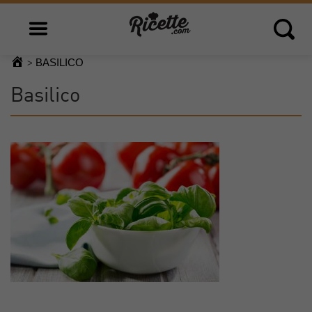
Open main menu
Open 
BASILICO
>
Basilico