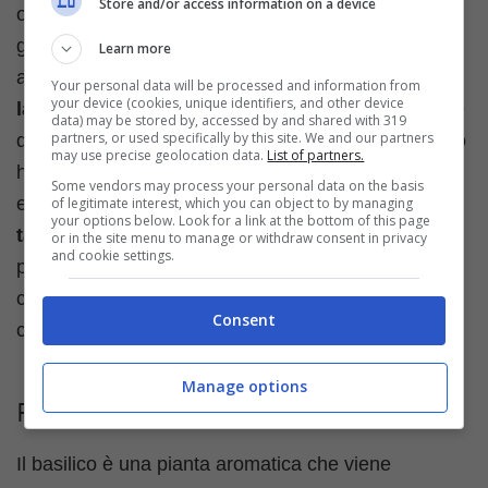
Store and/or access information on a device
origine protetta) è utilizzato soprattutto per il pesto
genovese: ha foglie larghe e un inconfondibile
Learn more
aroma che ricorda la liquirizia e il limone. Il
basilico
Your personal data will be processed and information from
your device (cookies, unique identifiers, and other device
lattuga
e il
basilico napoletano
presentano invece
data) may be stored by, accessed by and shared with 319
partners, or used specifically by this site. We and our partners
delle foglie molto più grandi, mentre il basilico greco
may use precise geolocation data.
List of partners.
ha invece le foglie allungate, un sapore meno dolce
Some vendors may process your personal data on the basis
e cresce anche nei climi freddi. Il
basilico
of legitimate interest, which you can object to by managing
your options below. Look for a link at the bottom of this page
tailandese
è indicato soprattutto per le minestre e
or in the site menu to manage or withdraw consent in privacy
and cookie settings.
per i frutti di mare e il basilico messicano è
caratterizzato dal profumo di cannella e dalle foglie
Consent
color porpora.
Manage options
Prezzo
Il basilico è una pianta aromatica che viene