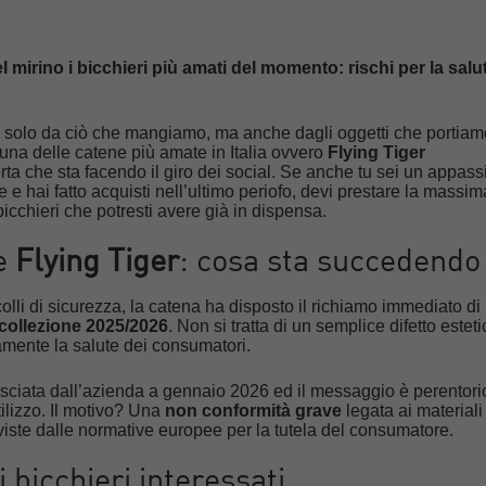
l mirino i bicchieri più amati del momento: rischi per la salu
 solo da ciò che mangiamo, ma anche dagli oggetti che portiam
 una delle catene più amate in Italia ovvero
Flying Tiger
erta che sta facendo il giro dei social. Se anche tu sei un appas
e e hai fatto acquisti nell’ultimo periofo, devi prestare la massim
bicchieri che potresti avere già in dispensa.
le
Flying Tiger
: cosa sta succedendo
olli di sicurezza, la catena ha disposto il richiamo immediato di
a collezione 2025/2026
. Non si tratta di un semplice difetto estet
amente la salute dei consumatori.
lasciata dall’azienda a gennaio 2026 ed il messaggio è perentori
ilizzo. Il motivo? Una
non conformità grave
legata ai materiali
eviste dalle normative europee per la tutela del consumatore.
 bicchieri interessati