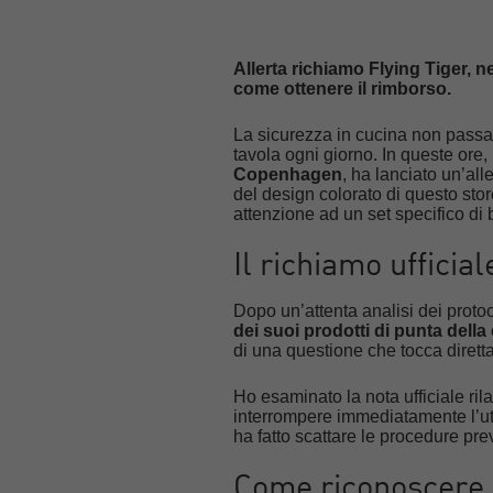
Allerta richiamo Flying Tiger, ne
come ottenere il rimborso.
La sicurezza in cucina non passa
tavola ogni giorno. In queste ore,
Copenhagen
, ha lanciato un’all
del design colorato di questo stor
attenzione ad un set specifico di 
Il richiamo ufficia
Dopo un’attenta analisi dei protoc
dei suoi prodotti di punta dell
di una questione che tocca dirett
Ho esaminato la nota ufficiale ri
interrompere immediatamente l’ut
ha fatto scattare le procedure pr
Come riconoscere i