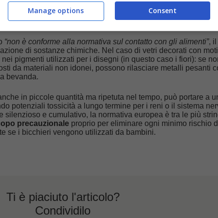
Manage options
Consent
hé la normativa UE è così severa
to
“non è conforme alla normativa sul contatto con gli alimenti”
, il
razione di sostanze chimiche. Nel caso di vetri decorati con moti
 nei pigmenti utilizzati per i disegni (in questo caso i fiori): se n
ti da materiali non idonei, possono rilasciare metalli pesanti 
lla bevanda.
anche in piccole quantità ma ripetuta nel tempo, può portare a u
 potenziali tossicità a lungo termine per i reni o il sistema ne
e silenzioso e cumulativo, la normativa europea è tra le più strin
scopo precauzionale
proprio per eliminare ogni minimo rischio d
 se i bicchieri vengono utilizzati da bambini.
Ti è piaciuto l'articolo?
Condividilo