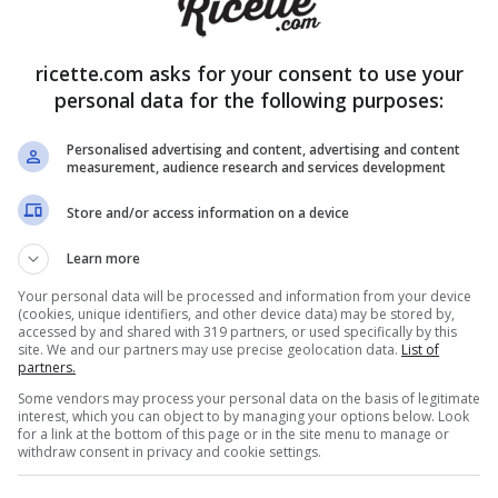
ricette.com asks for your consent to use your
personal data for the following purposes:
Personalised advertising and content, advertising and content
ciale, la foto del prodotto richiamato
measurement, audience research and services development
 bicchieri venduti da un anno a questa parte e risiede nella manc
Store and/or access information on a device
ontatto con gli alimenti. Questo significa che il vetro o le decor
tanze non idonee
nel momento in cui il bicchiere viene riempit
Learn more
loso per l’uso quotidiano.
Your personal data will be processed and information from your device
 hai in casa
(cookies, unique identifiers, and other device data) may be stored by,
accessed by and shared with 319 partners, or used specifically by this
site. We and our partners may use precise geolocation data.
List of
ndamentale per mantenere il rapporto di fiducia tra brand e clien
partners.
icurezza dei propri clienti è la priorità assoluta e ha attivato u
cata.
Some vendors may process your personal data on the basis of legitimate
interest, which you can object to by managing your options below. Look
for a link at the bottom of this page or in the site menu to manage or
dice 3060031, non gettarli semplicemente nella spazzatura. Puoi
withdraw consent in privacy and cookie settings.
o vendita Flying Tiger Copenhagen. Non è necessario esibire lo
ià istruito per procedere al rimborso completo degli articoli