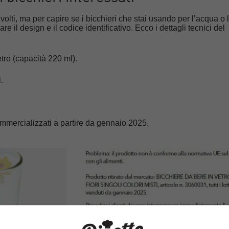
nvolti, ma per capire se i bicchieri che stai usando per l’acqua o 
are il design e il codice identificativo. Ecco i dettagli tecnici del
tro (capacità 220 ml).
.
 commercializzati a partire da gennaio 2025.