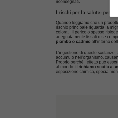
riconsegnati.
I rischi per la salute: perc
Quando leggiamo che un prodot
rischio principale riguarda la mig
colorati, il pericolo spesso risiede
adeguatamente fissati o se compos
piombo o cadmio
all’interno de
L’ingestione di queste sostanze, 
accumulo nell’organismo, causando
Proprio perché l’effetto può esser
al mondo:
il richiamo scatta a 
esposizione chimica, specialmente