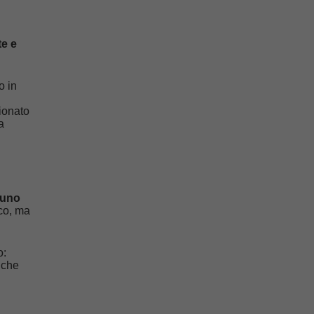
te e
o in
sionato
a
uno
ico, ma
o:
 che