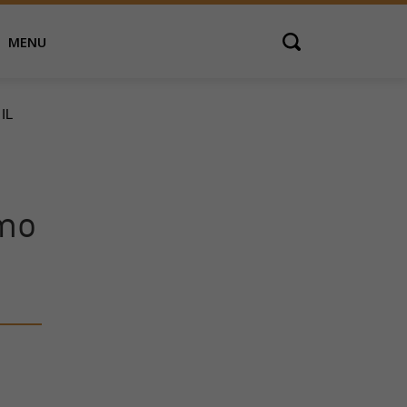
MENU
Open search
IL
amo