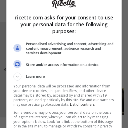
ricette.com asks for your consent to use
your personal data for the following
Coprite la crescenza con l’altra parte
purposes:
dell’impasto. Passate con il matterello e
Personalised advertising and content, advertising and
trasferite in una teglia rivestita con la carta da
content measurement, audience research and
services development
forno. Schiacciate l’impasto con le dita,
salate
e condite con l’
olio
. Infornate
a 200 °C per 25
Store and/or access information on a device
4
minuti
. Servite la schiacciata tiepida oppure
Learn more
fredda.
Your personal data will be processed and information from
your device (cookies, unique identifiers, and other device
data) may be stored by, accessed by and shared with 319
partners, or used specifically by this site. We and our partners
may use precise geolocation data.
List of partners.
Some vendors may process your personal data on the basis
of legitimate interest, which you can object to by managing
your options below. Look for a link at the bottom of this page
or in the site menu to manage or withdraw consent in privacy