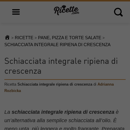
Open main menu
Open 
RICETTE
PANE, PIZZA E TORTE SALATE
>
>
>
SCHIACCIATA INTEGRALE RIPIENA DI CRESCENZA
Schiacciata integrale ripiena di
crescenza
Ricetta
Schiacciata integrale ripiena di crescenza
di
Adrianna
Rozbicka
La
schiacciata integrale ripiena di crescenza
è
un’alternativa alla semplice schiacciata all’olio. È
meno unta, più leggera e molto fragrante. Preparata