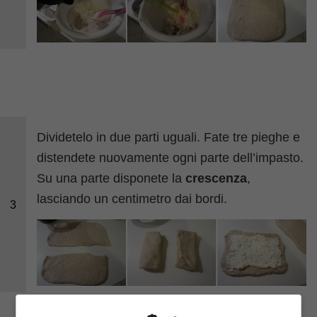
Dividetelo in due parti uguali. Fate tre pieghe e
distendete nuovamente ogni parte dell’impasto.
Su una parte disponete la
crescenza
,
lasciando un centimetro dai bordi.
3