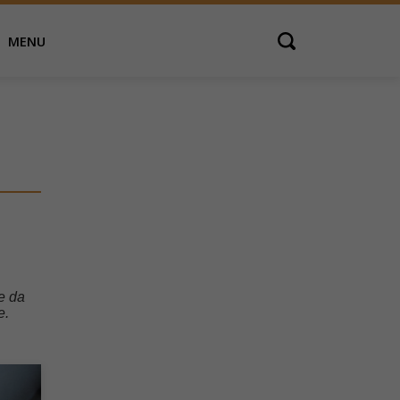
MENU
Open search
e da
e.