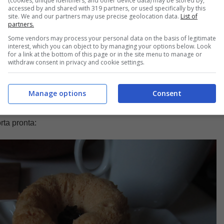
(cookies, unique identifiers, and other device data) may be stored by,
accessed by and shared with 319 partners, or used specifically by this
site. We and our partners may use precise geolocation data.
List of
partners.
Some vendors may process your personal data on the basis of legitimate
interest, which you can object to by managing your options below. Look
for a link at the bottom of this page or in the site menu to manage or
withdraw consent in privacy and cookie settings.
Manage options
Consent
rta pronta: