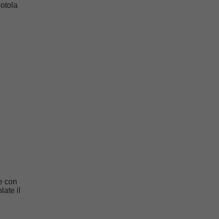
iotola
e con
ate il