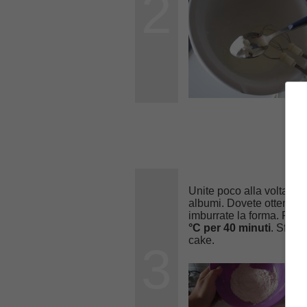
2
Unite poco alla volta la 
albumi. Dovete ottenere
imburrate la forma. Riemp
°C per 40 minuti
. Sforn
cake.
3