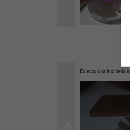
Ed ecco una foto della to
4