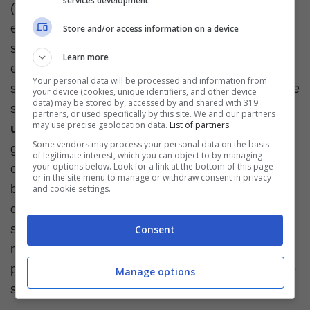
services development
(oltre i 73 grammi). Oltre alle uova di gallina
esistono poi altri tipi di uova che vengono molto
Store and/or access information on a device
spesso utilizzate in cucina. Le
uova di anatra
ad
Learn more
esempio sono più grandi delle uova di gallina, ma
Your personal data will be processed and information from
sono più grasse. Le
uova d’oca
sono le più grandi e
your device (cookies, unique identifiers, and other device
data) may be stored by, accessed by and shared with 319
sono molto ricche di grassi e colesterolo mentre le
partners, or used specifically by this site. We and our partners
may use precise geolocation data.
List of partners.
uova di quaglia
sono più piccole delle uova di
Some vendors may process your personal data on the basis
gallina, ma sono simili come sapore, con un colore
of legitimate interest, which you can object to by managing
your options below. Look for a link at the bottom of this page
caratteristico che va dal marrone scuro al blu o
or in the site menu to manage or withdraw consent in privacy
bianco. Un
uovo di struzzo
è pari a circa 20 uova
and cookie settings.
di gallina di grandi dimensioni e viene utilizzato
soprattutto per la preparazione delle frittate. Sono
Consent
molti altri i tipi di uova commestibili, come le uova di
piccione, fagiano, ma anche le uova di pesce, come
Manage options
salmone o storione.