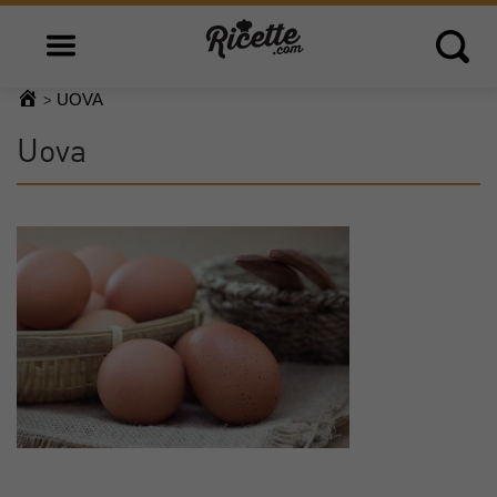
Open main menu
Open 
UOVA
>
Uova