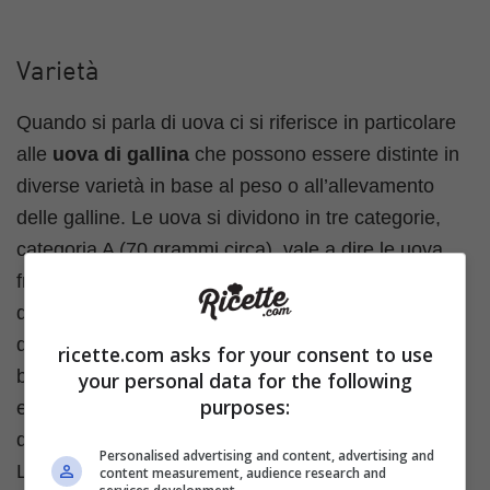
Varietà
Quando si parla di uova ci si riferisce in particolare
alle
uova di gallina
che possono essere distinte in
diverse varietà in base al peso o all’allevamento
delle galline. Le uova si dividono in tre categorie,
categoria A (70 grammi circa), vale a dire le uova
fresche, categoria B (60 grammi circa), di seconda
qualità e uova di categoria C (50 g circa),
declassate ed escluse dall’industria alimentare. In
ricette.com asks for your consent to use
base al peso le uova di categoria A e B possono
your personal data for the following
purposes:
essere classificate come uova S (che pesano meno
di 53 grammi), uova M Medie (53-63 grammi), uova
Personalised advertising and content, advertising and
L Grandi (63-73 grammi), uova XL Grandissime
content measurement, audience research and