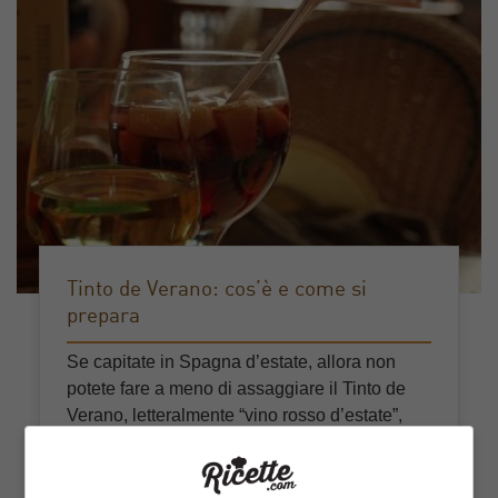
Tinto de Verano: cos’è e come si
prepara
Se capitate in Spagna d’estate, allora non
potete fare a meno di assaggiare il Tinto de
Verano, letteralmente “vino rosso d’estate”,
una bibita popolare almeno quanto la Sangria,
ma, molto più fresca e leggera. Il Tinto de
Verano è un […]