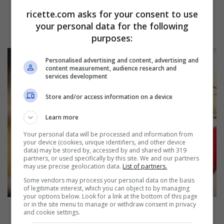
ricette.com asks for your consent to use
your personal data for the following
purposes:
Personalised advertising and content, advertising and
content measurement, audience research and
services development
Store and/or access information on a device
Learn more
Your personal data will be processed and information from
your device (cookies, unique identifiers, and other device
data) may be stored by, accessed by and shared with 319
partners, or used specifically by this site. We and our partners
may use precise geolocation data.
List of partners.
Some vendors may process your personal data on the basis
of legitimate interest, which you can object to by managing
I migliori vini austriaci
your options below. Look for a link at the bottom of this page
or in the site menu to manage or withdraw consent in privacy
and cookie settings.
L’Austria ha una lunga e prestigiosa tradizione